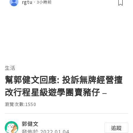
rgtu
3小時前
生活
幫郭健文回應: 投訴無牌經營擅
改行程星級遊學團賣豬仔 –
瀏覽次數:1550
郭健文
追蹤
發佈於 2022.01.04