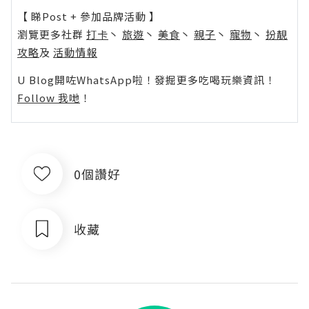
【 睇Post + 參加品牌活動 】
瀏覽更多社群
打卡
丶
旅遊
丶
美食
丶
親子
丶
寵物
丶
扮靚
攻略
及
活動情報
U Blog開咗WhatsApp啦！發掘更多吃喝玩樂資訊！
Follow 我哋
！
0個讚好
收藏