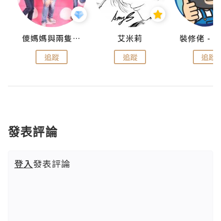
點滴
儍媽媽與兩隻小魔怪之家
艾米莉
追蹤
追蹤
追蹤
發表評論
登入
發表評論