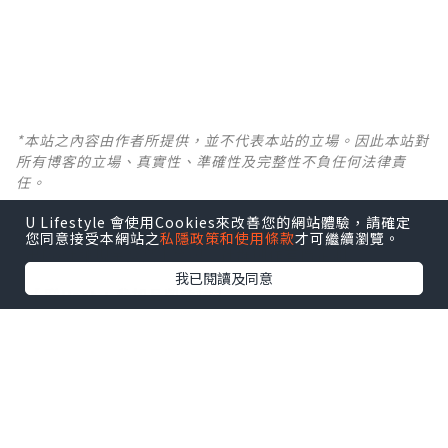
*本站之內容由作者所提供，並不代表本站的立場。因此本站對
所有博客的立場、真實性、準確性及完整性不負任何法律責
任。
U Lifestyle 會使用Cookies來改善您的網站體驗，請確定
【 U Creator 招募 】
您同意接受本網站之
私隱政策和使用條款
才可繼續瀏覽。
出Post賺現金獎賞 l
登記《社群創作有價企劃》
我已閱讀及同意
【 睇Post + 參加品牌活動 】
瀏覽更多社群
打卡
丶
旅遊
丶
美食
丶
親子
丶
寵物
丶
扮靚
攻略
及
活動情報
U Blog開咗WhatsApp啦！發掘更多吃喝玩樂資訊！
Follow 我哋
！