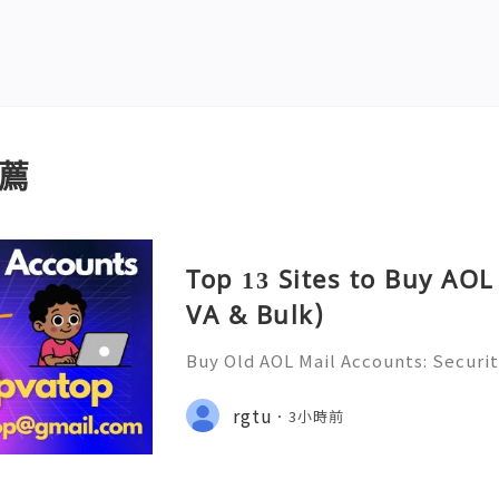
薦
Top 13 Sites to Buy AOL
VA & Bulk)
Buy Old AOL Mail Accounts: Securit
s, Safe Alternatives & Responsib
2026 🚪🚀💬📞📩 We’re always ready
rgtu
3小時前
💼⏰📩🌟🌐✨ We are available on