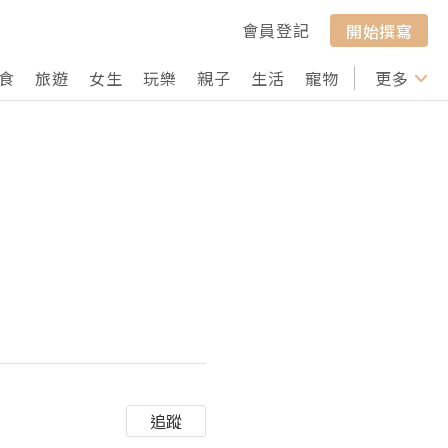
會員登記
開始撰寫
食
旅遊
女生
玩樂
親子
生活
寵物
行山
更多
打卡
销
追蹤