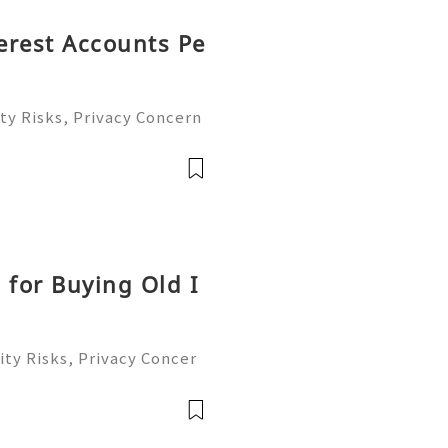
terest Accounts Pe
ty Risks, Privacy Concern
le Account Management Gu
eady to help you 24/7! 😊
le
 for Buying Old I
ty Risks, Privacy Concer
ble Account Management G
ready to help you 24/7!
able