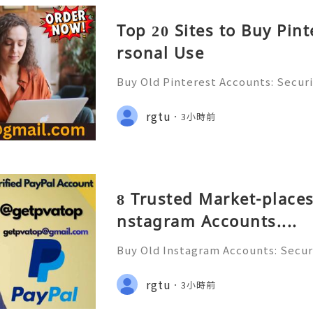
Top 20 Sites to Buy Pin
rsonal Use
Buy Old Pinterest Accounts: Securi
s, Safe Alternatives & Responsib
ide 2026 🚪🚀💬📞📩 We’re always r
rgtu
3小時前
💯🔥 💼⏰📩🌟🌐✨ We are availab
8 Trusted Market-places
nstagram Accounts....
Buy Old Instagram Accounts: Securi
ns, Safe Alternatives & Responsi
uide 2026 🚪🚀💬📞📩 We’re always 
rgtu
3小時前
😊💯🔥 💼⏰📩🌟🌐✨ We are avail