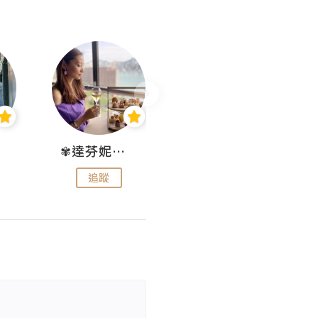
✾達芬妮•愛孩子•愛生活✾
wendysugar享受生活gogogo
追蹤
追蹤