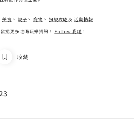
】
丶
美食
丶
親子
丶
寵物
丶
扮靚攻略
及
活動情報
p啦！發掘更多吃喝玩樂資訊！
Follow 我哋
！
收藏
23