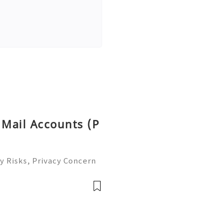
 Mail Accounts (P
y Risks, Privacy Concern
le Email Management Guide
 to help you 24/7! 😊💯🔥