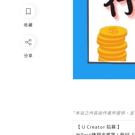
收藏
分享
*本站之內容由作者所提供，
【 U Creator 招募 】
出Post賺現金獎賞 l
登記《