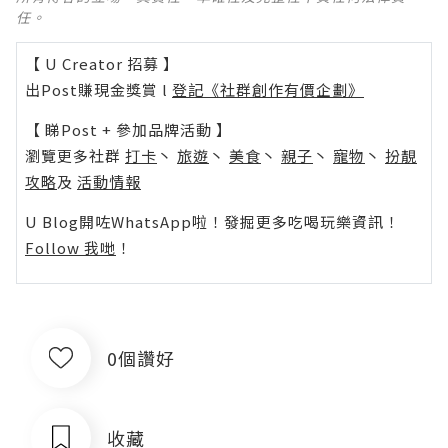
任。
【 U Creator 招募 】
出Post賺現金獎賞 l
登記《社群創作有價企劃》
【 睇Post + 參加品牌活動 】
瀏覽更多社群
打卡
丶
旅遊
丶
美食
丶
親子
丶
寵物
丶
扮靚
攻略
及
活動情報
U Blog開咗WhatsApp啦！發掘更多吃喝玩樂資訊！
Follow 我哋
！
0個讚好
收藏