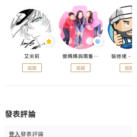
點滴
艾米莉
儍媽媽與兩隻小魔怪之家
追蹤
追蹤
追蹤
發表評論
登入
發表評論