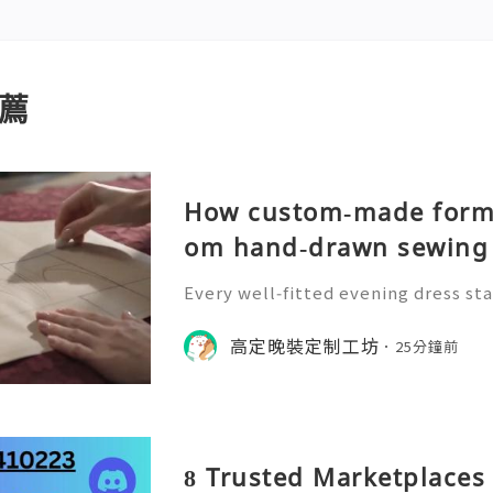
薦
How custom‑made forma
om hand‑drawn sewing 
Every well‑fitted evening dress sta
n‑drafting. Craftsmen draw precise
r to define waistline, shoulder str
高定晚裝定制工坊
25分鐘前
the whole handmade‑ma
8 Trusted Marketplaces 