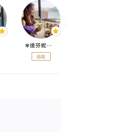
✾達芬妮•愛孩子•愛生活✾
wendysugar享受生活gogogo
追蹤
追蹤