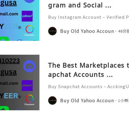
gram and Social ...
Buy Instagram Account – Verified P
d Faster In today’s digital world
e of the most powerful social medi
Buy Old Yahoo Accoun
48分
s, influencers, marketer
The Best Marketplaces t
apchat Accounts ...
Buy Snapchat Accounts – AcckingU
l era, social media platforms play
nication, branding, and marketin
Buy Old Yahoo Accoun
1小時
at has become one of the most