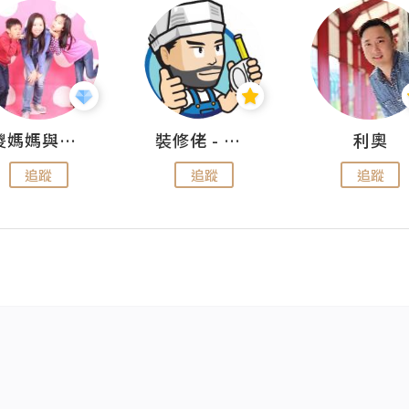
儍媽媽與兩隻小魔怪之家
裝修佬 - 香港一站式網上裝修平台
利奧
追蹤
追蹤
追蹤