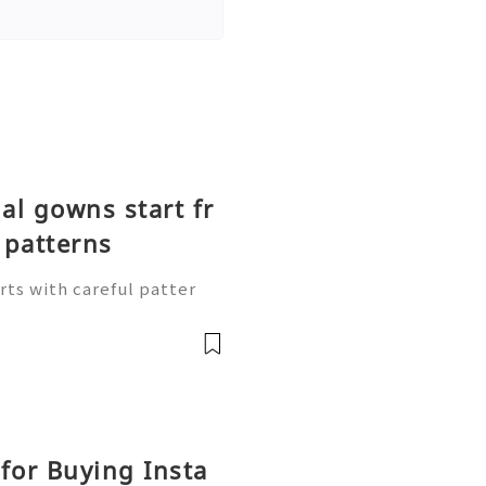
l gowns start fr
patterns
rts with careful patter
 outlines on pattern pape
ap and skirt shape. Follow
for Buying Insta