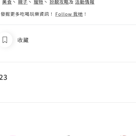
丶
美食
丶
親子
丶
寵物
丶
扮靚攻略
及
活動情報
p啦！發掘更多吃喝玩樂資訊！
Follow 我哋
！
收藏
23