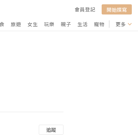
會員登記
開始撰寫
食
旅遊
女生
玩樂
親子
生活
寵物
行山
更多
打卡
追蹤