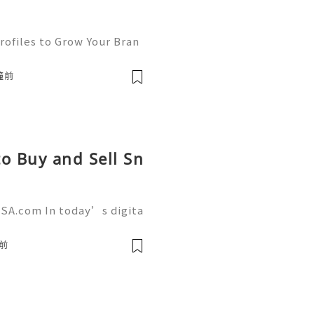
rofiles to Grow Your Bran
, Instagram has become on
a platforms for businesse
鐘前
o Buy and Sell Sn
SA.com In today’s digita
 a powerful role in commu
g. AcckingUSA.com Snapch
前