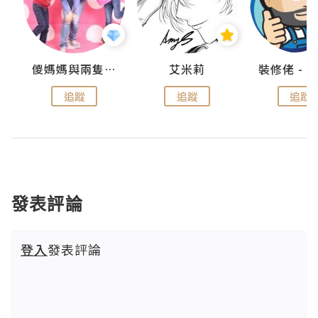
點滴
儍媽媽與兩隻小魔怪之家
艾米莉
追蹤
追蹤
追蹤
發表評論
登入
發表評論