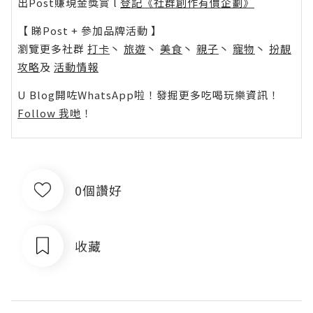
出Post賺現金獎賞 l
登記《社群創作有價企劃》
【 睇Post + 參加品牌活動 】
瀏覽更多社群
打卡
丶
旅遊
丶
美食
丶
親子
丶
寵物
丶
扮靚
攻略
及
活動情報
U Blog開咗WhatsApp啦！發掘更多吃喝玩樂資訊！
Follow 我哋
！
0個讚好
收藏