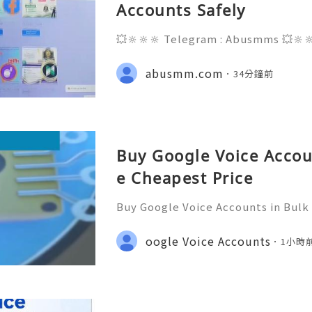
Accounts Safely
💥🔆🔆🔆 Telegram : Abusmms 💥🔆
3-8937 💥🔆🔆🔆 Email : abusmmte
ebook Page : Abusmm 💥🔆🔆🔆 Signa
abusmm.com
34分鐘前
Buy Google Voice Accou
e Cheapest Price
Buy Google Voice Accounts in Bulk
Need Assistance? We’re Here 24/7
gmail.com 💎 WhatsApp: +1(772)563
oogle Voice Accounts
1小時
marketit 🎮 discord: usamarketit 