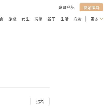
會員登記
開始撰寫
食
旅遊
女生
玩樂
親子
生活
寵物
行山
更多
打卡
追蹤