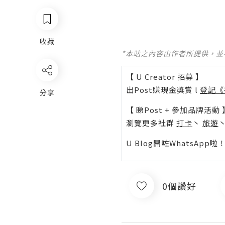
收藏
*本站之內容由作者所提供，
【 U Creator 招募 】
出Post賺現金獎賞 l
登記《
分享
【 睇Post + 參加品牌活動 
瀏覽更多社群
打卡
丶
旅遊
U Blog開咗WhatsAp
0個讚好