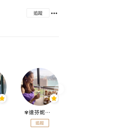
追蹤
✾達芬妮•愛孩子•愛生活✾
wendysugar享受生活gogogo
追蹤
追蹤