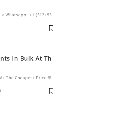
🔆Whatsapp : +1 (312) 53
am@gmail.com 💥🔆🔆🔆Fac
l : +1 (682) 474-9468
nts in Bulk At Th
 At The Cheapest Price 💬
! 📧 Email: usamarketit@
-8300 🚀 Telegram: @usa
前
✅