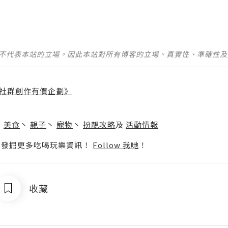
並不代表本站的立場。因此本站對所有博客的立場、真實性、準確性
社群創作有價企劃》
】
丶
美食
丶
親子
丶
寵物
丶
扮靚攻略
及
活動情報
p啦！發掘更多吃喝玩樂資訊！
Follow 我哋
！
收藏