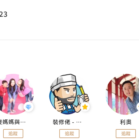
23
儍媽媽與兩隻小魔怪之家
裝修佬 - 香港一站式網上裝修平台
利奧
追蹤
追蹤
追蹤