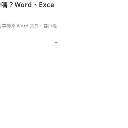
？Word、Exce
傳來 Word 文件、客戶提
rPoint，最後又要把資料整理成
式，處理起來比較零散。因此不