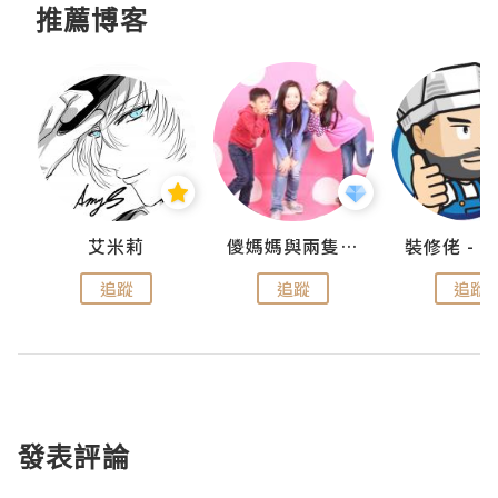
推薦博客
點滴
艾米莉
儍媽媽與兩隻小魔怪之家
追蹤
追蹤
追蹤
發表評論