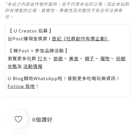
*本站之內容由作者所提供，並不代表本站的立場。因此本站對
所有博客的立場、真實性、準確性及完整性不負任何法律責
任。
【 U Creator 招募 】
出Post賺現金獎賞 l
登記《社群創作有價企劃》
【 睇Post + 參加品牌活動 】
瀏覽更多社群
打卡
丶
旅遊
丶
美食
丶
親子
丶
寵物
丶
扮靚
攻略
及
活動情報
U Blog開咗WhatsApp啦！發掘更多吃喝玩樂資訊！
Follow 我哋
！
0個讚好