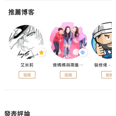
推薦博客
點滴
艾米莉
儍媽媽與兩隻小魔怪之家
追蹤
追蹤
追蹤
發表評論