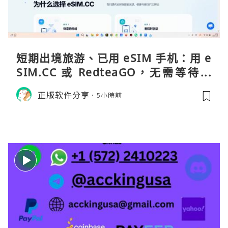
短期出境旅游、已用 eSIM 手机：用 e
SIM.CC 或 RedteaGO，无需等待收
货。需要“当地号码 + 通话短信”（如
正版软件分享
5小時前
打车、外卖、客户联络）：优先 Redt
eaGO（明确提供通话短信套餐）。长