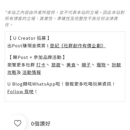
*本站之內容由作者所提供，並不代表本站的立場。因此本站對
所有博客的立場、真實性、準確性及完整性不負任何法律責
任。
【 U Creator 招募 】
出Post賺現金獎賞 l
登記《社群創作有價企劃》
【 睇Post + 參加品牌活動 】
瀏覽更多社群
打卡
丶
旅遊
丶
美食
丶
親子
丶
寵物
丶
扮靚
攻略
及
活動情報
U Blog開咗WhatsApp啦！發掘更多吃喝玩樂資訊！
Follow 我哋
！
0個讚好