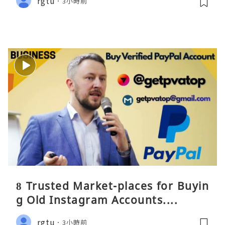
rgtu
3小時前
8 Trusted Market-places for Buyin
g Old Instagram Accounts....
rgtu
3小時前