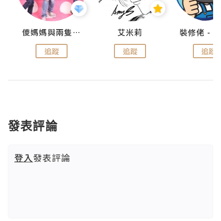
點滴
儍媽媽與兩隻小魔怪之家
艾米莉
追蹤
追蹤
追蹤
發表評論
登入
發表評論