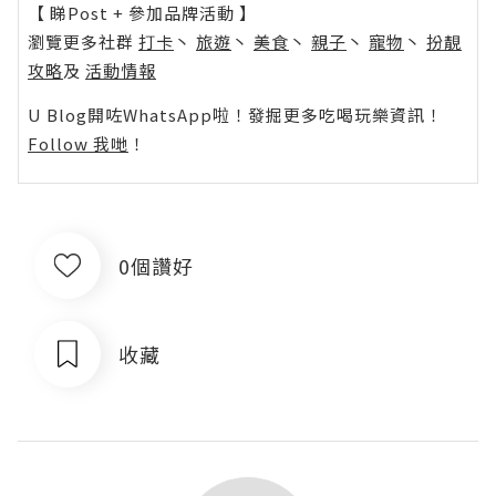
【 睇Post + 參加品牌活動 】
瀏覽更多社群
打卡
丶
旅遊
丶
美食
丶
親子
丶
寵物
丶
扮靚
攻略
及
活動情報
U Blog開咗WhatsApp啦！發掘更多吃喝玩樂資訊！
Follow 我哋
！
0個讚好
收藏