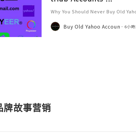
Why You Should Never Buy Old Yah
ntinues to be used by millions of 
onal communication, business cor
Buy Old Yahoo Accoun
6小時
ccount recovery. Because of
品牌故事营销