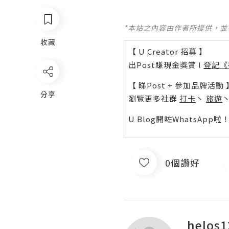
*本站之內容由作者所提供，
收藏
【 U Creator 招募 】
出Post賺現金獎賞 l
登記《
【 睇Post + 參加品牌活動 
分享
瀏覽更多社群
打卡
丶
旅遊
U Blog開咗WhatsAp
0個讚好
helos1