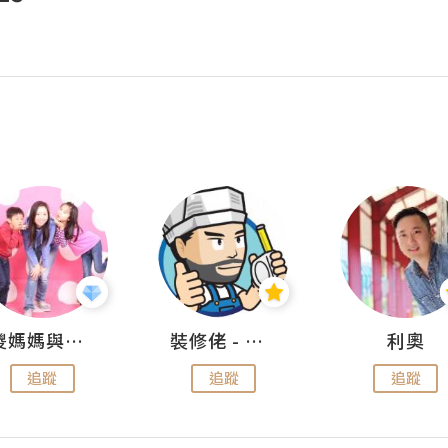
儍媽媽與兩隻小魔怪之家
裝修佬 - 香港一站式網上裝修平台
利奧
追蹤
追蹤
追蹤