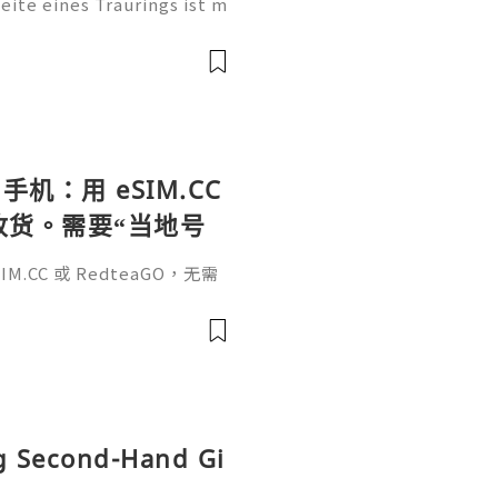
te eines Traurings ist m
tung. Sie ist eine persönl
, einen Namen, einen beso
手机：用 eSIM.CC
待收货。需要“当地号
、外卖、客户联
.CC 或 RedteaGO，无需
（明确提供通话短信套
信”（如打车、外卖、客户联
通话短信套餐）。长期多国移动办
Xesim，一次收货长期使用，
tps://esim.redteag
ng Second-Hand Gi