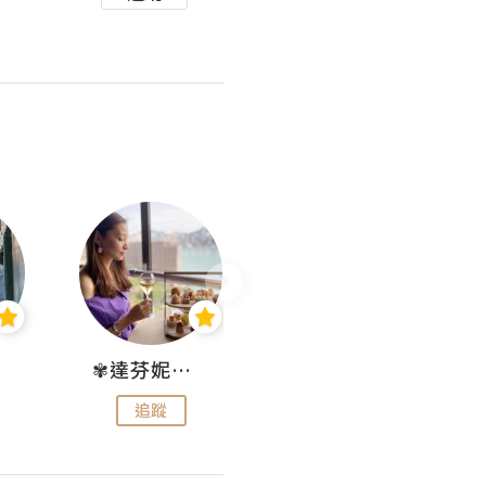
✾達芬妮•愛孩子•愛生活✾
wendysugar享受生活gogogo
追蹤
追蹤