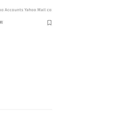
oo Accounts Yahoo Mail co
people worldwide for pers
respondence, and online a
前