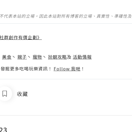
並不代表本站的立場。因此本站對所有博客的立場、真實性、準確性
社群創作有價企劃》
】
丶
美食
丶
親子
丶
寵物
丶
扮靚攻略
及
活動情報
p啦！發掘更多吃喝玩樂資訊！
Follow 我哋
！
收藏
23