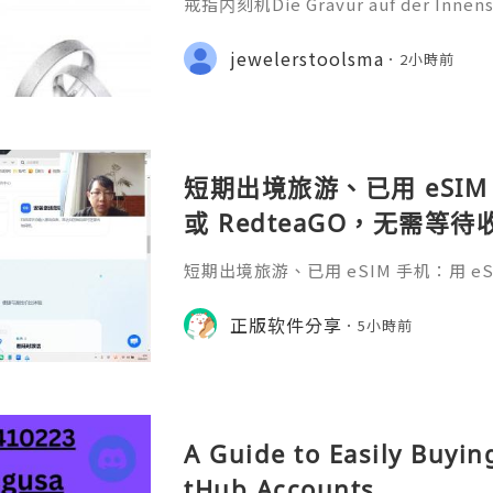
戒指内刻机Die Gravur auf der Innensei
ehr als nur eine technische Bearbei
iche Botschaft, die oft ein Datum
jewelerstoolsma
2小時前
nderen Satz oder ein Symb
短期出境旅游、已用 eSIM 
或 RedteaGO，无需等
码 + 通话短信”（如打车
短期出境旅游、已用 eSIM 手机：用 eSIM
络）：优先 RedteaGO
等待收货。需要“当地号码 + 通话短
络）：优先 RedteaGO（明确提供
正版软件分享
餐）。长
5小時前
公数字游民，或手机不支持 eSIM：用 
方便在不同国家切换号码与套餐 全球流量卡 ht
o.com/?c=q4apir8k
A Guide to Easily Buyi
tHub Accounts ...