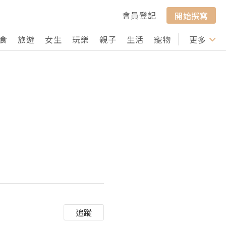
會員登記
開始撰寫
食
旅遊
女生
玩樂
親子
生活
寵物
行山
更多
打卡
法
追蹤