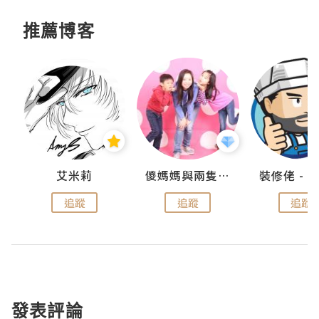
推薦博客
點滴
艾米莉
儍媽媽與兩隻小魔怪之家
追蹤
追蹤
追蹤
發表評論