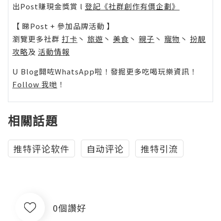
出Post賺現金獎賞 l
登記《社群創作有價企劃》
【 睇Post + 參加品牌活動 】
瀏覽更多社群
打卡
丶
旅遊
丶
美食
丶
親子
丶
寵物
丶
扮靚
攻略
及
活動情報
U Blog開咗WhatsApp啦！發掘更多吃喝玩樂資訊！
Follow 我哋
！
相關話題
推特评论软件
自动评论
推特引流
0個讚好