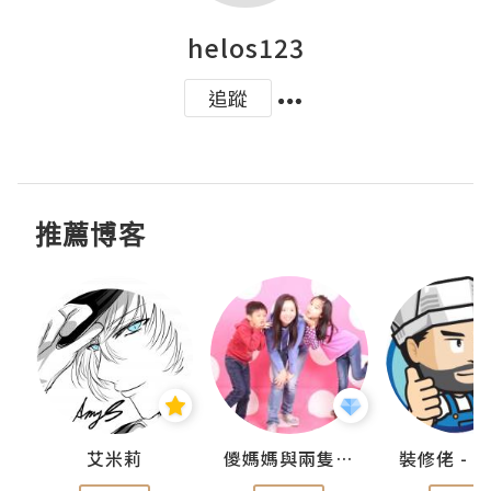
helos123
追蹤
推薦博客
點滴
艾米莉
儍媽媽與兩隻小魔怪之家