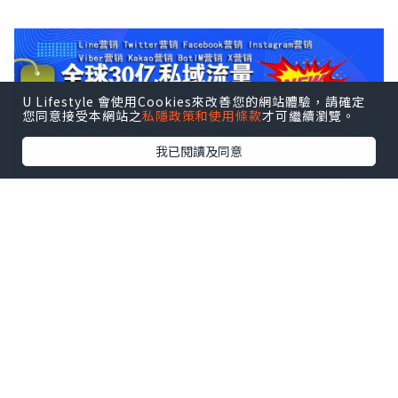
U Lifestyle 會使用Cookies來改善您的網站體驗，請確定
您同意接受本網站之
私隱政策和使用條款
才可繼續瀏覽。
我已閱讀及同意
*本站之內容由作者所提供，並不代表本站的立場。因此本站對
所有博客的立場、真實性、準確性及完整性不負任何法律責
任。
【 U Creator 招募 】
出Post賺現金獎賞 l
登記《社群創作有價企劃》