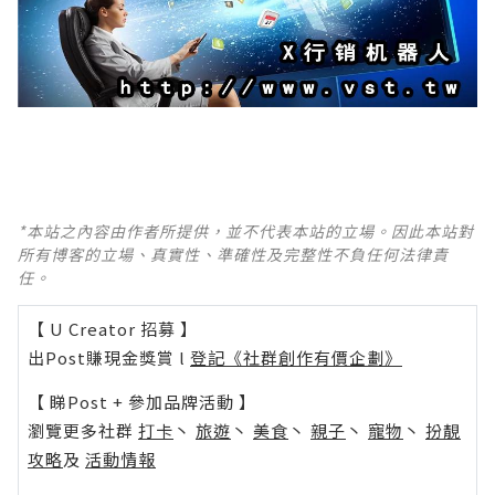
*本站之內容由作者所提供，並不代表本站的立場。因此本站對
所有博客的立場、真實性、準確性及完整性不負任何法律責
任。
【 U Creator 招募 】
出Post賺現金獎賞 l
登記《社群創作有價企劃》
【 睇Post + 參加品牌活動 】
瀏覽更多社群
打卡
丶
旅遊
丶
美食
丶
親子
丶
寵物
丶
扮靚
攻略
及
活動情報