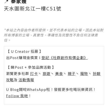
📍
泰家嫂
天水圍新北江一樓C51號
*本站之內容由作者所提供，並不代表本站的立場。因此本站對
所有博客的立場、真實性、準確性及完整性不負任何法律責
任。
【 U Creator 招募 】
出Post賺現金獎賞 l
登記《社群創作有價企劃》
【 睇Post + 參加品牌活動 】
瀏覽更多社群
打卡
丶
旅遊
丶
美食
丶
親子
丶
寵物
丶
扮靚
攻略
及
活動情報
U Blog開咗WhatsApp啦！發掘更多吃喝玩樂資訊！
Follow 我哋
！