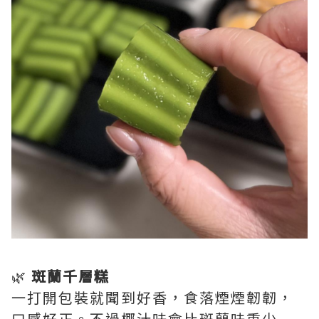
🌿
斑蘭千層糕
一打開包裝就聞到好香，食落煙煙韌韌，
口感好正。不過椰汁味會比斑蘭味重少