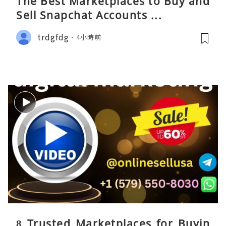
The Best Marketplaces to Buy and
Sell Snapchat Accounts ...
trdgfdg
4小時前
8 Trusted Marketplaces for Buyin