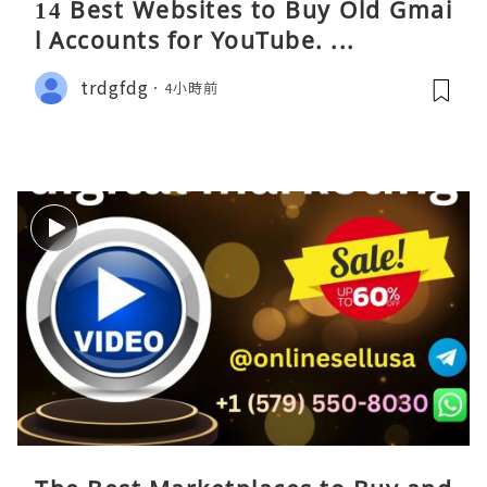
14 Best Websites to Buy Old Gmai
l Accounts for YouTube. ...
trdgfdg
4小時前