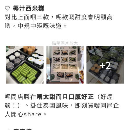
🤍
椰汁西米糕
對比上面嗰三款，呢款嘅甜度會明顯高
啲，中規中矩嘅味道。
點擊圖片放大
+2
呢間店勝在
唔太甜
而且
口感好正
（好煙
韌！）。掛住泰國風味，即刻買嚟同屋企
人開心share。