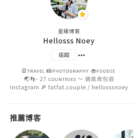
星級博客
Hellosss Noey
追蹤
🎡ᴛʀᴀᴠᴇʟ 📸ᴘʜᴏᴛᴏɢʀᴀᴘʜʏ 🧁ғᴏᴏᴅɪᴇ 

🌏👣- 27 ᴄᴏᴜɴᴛʀɪᴇs ～ 過氣背包容

Instagram 🔎 fatfat.couple / hellosssnoey
推薦博客