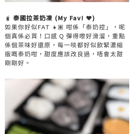
🧋
泰國拉茶奶凍 (My Fav!
❤️
)
如果你好似FAT 👧🏽 咁係「泰奶控」，呢
個真係必買！口感 Q 彈得嚟好滑溜，重點
係個茶味好還原，每一啖都好似飲緊濃縮
版嘅泰奶咁，甜度應該改良過，唔會太甜
剛剛好。