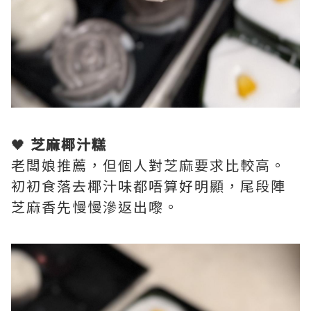
🖤
芝麻椰汁糕
老闆娘推薦，但個人對芝麻要求比較高。
初初食落去椰汁味都唔算好明顯，尾段陣
芝麻香先慢慢滲返出嚟。