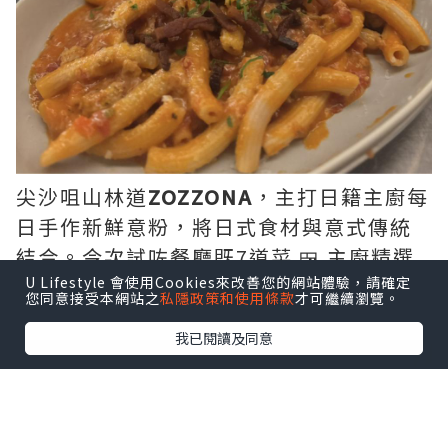
尖沙咀山林道
ZOZZONA
，主打日籍主廚每
日手作新鮮意粉，將日式食材與意式傳統
結合。今次試咗餐廳既7道菜 🍱 主廚精選
套餐 (Omakase Menu) $458/person。
U Lifestyle 會使用Cookies來改善您的網站體驗，請確定
您同意接受本網站之
私隱政策和使用條款
才可繼續瀏覽。
我已閱讀及同意