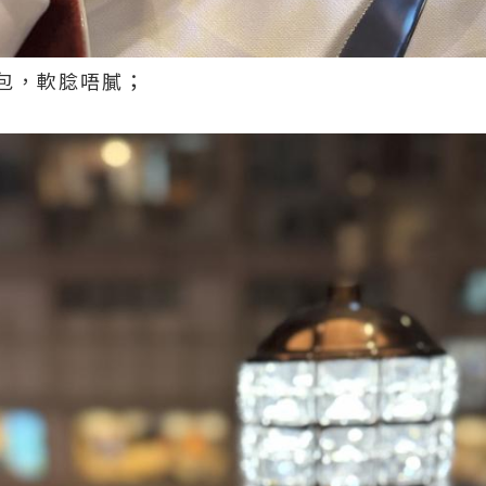
包，軟腍唔膩；