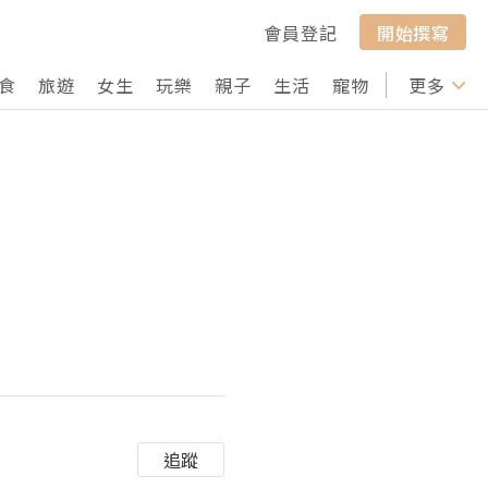
會員登記
開始撰寫
食
旅遊
女生
玩樂
親子
生活
寵物
行山
更多
打卡
追蹤