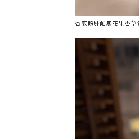
香煎鵝肝配無花果香草