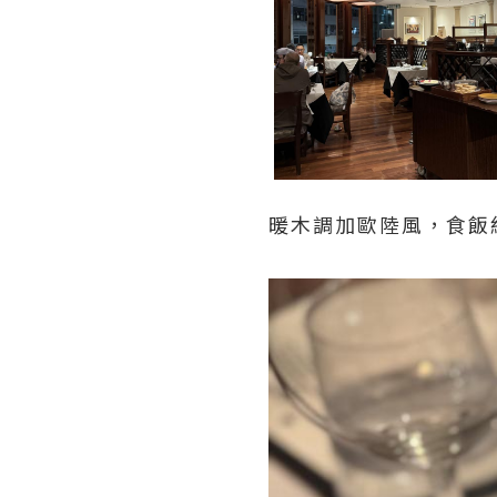
暖木調加歐陸風，食飯約