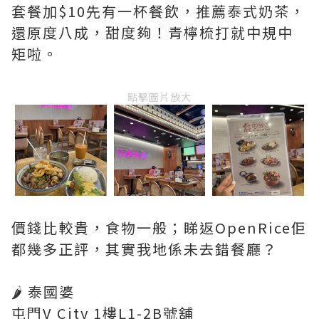
套餐加$10先有一杯餐飲，推薦泰式奶茶，
還原度八成，甜度夠！青檸梳打就中規中
矩啦。
點擊圖片放大
價錢比較貴，食物一般；睇返OpenRice佢
都幾多正評，其實我地係未去錯餐廳？
🌶️ 泰國婆
屯門V City 1樓L1-2B號舖