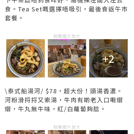
食。Tea Set嘅選擇唔吸引，最後食返午市
套餐。
點擊圖片放大
+2
\泰式船湯河/ $78，超大份！頭湯香濃。
河粉滑捋捋又索湯，牛肉有啲老入口嚡熠
熠，牛丸無牛味，紅/白蘿蔔夠腍。
點擊圖片放大