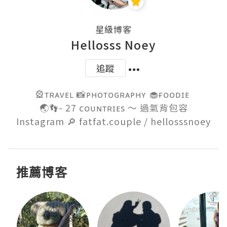
星級博客
Hellosss Noey
追蹤
🎡ᴛʀᴀᴠᴇʟ 📸ᴘʜᴏᴛᴏɢʀᴀᴘʜʏ 🧁ғᴏᴏᴅɪᴇ 

🌏👣- 27 ᴄᴏᴜɴᴛʀɪᴇs ～ 過氣背包容

Instagram 🔎 fatfat.couple / hellosssnoey
推薦博客