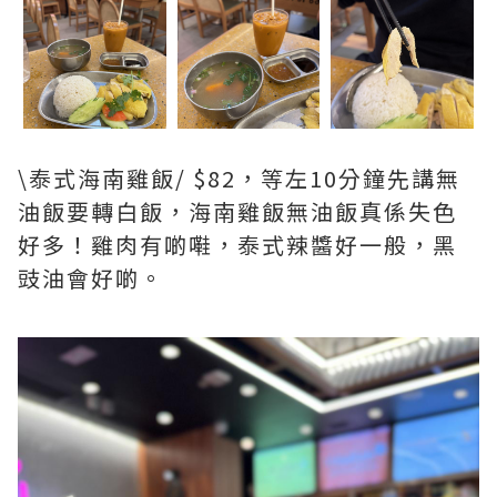
\泰式海南雞飯/ $82，等左10分鐘先講無
油飯要轉白飯，海南雞飯無油飯真係失色
好多！雞肉有啲嚡，泰式辣醬好一般，黑
豉油會好啲。