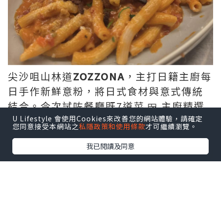
尖沙咀山林道
ZOZZONA
，主打日籍主廚每
日手作新鮮意粉，將日式食材與意式傳統
結合。今次試咗餐廳既7道菜 🍱 主廚精選
套餐 (Omakase Menu) $458/person。
U Lifestyle 會使用Cookies來改善您的網站體驗，請確定
您同意接受本網站之
私隱政策和使用條款
才可繼續瀏覽。
我已閱讀及同意