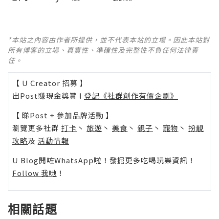
*本站之內容由作者所提供，並不代表本站的立場。因此本站對
所有博客的立場、真實性、準確性及完整性不負任何法律責
任。
【 U Creator 招募 】
出Post賺現金獎賞 l
登記《社群創作有價企劃》
【 睇Post + 參加品牌活動 】
瀏覽更多社群
打卡
丶
旅遊
丶
美食
丶
親子
丶
寵物
丶
扮靚
攻略
及
活動情報
U Blog開咗WhatsApp啦！發掘更多吃喝玩樂資訊！
Follow 我哋
！
相關話題