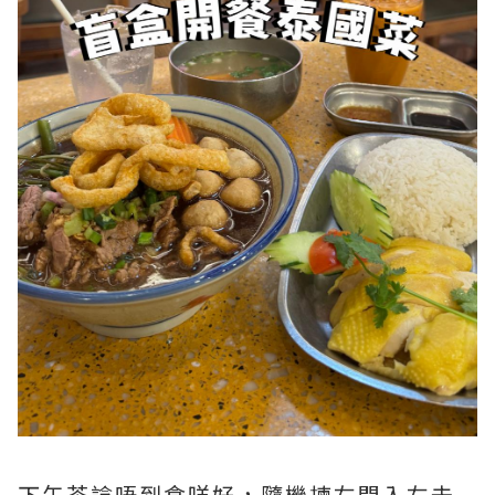
下午茶諗唔到食咩好，隨機揀左間入左去