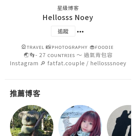
星級博客
Hellosss Noey
追蹤
🎡ᴛʀᴀᴠᴇʟ 📸ᴘʜᴏᴛᴏɢʀᴀᴘʜʏ 🧁ғᴏᴏᴅɪᴇ 

🌏👣- 27 ᴄᴏᴜɴᴛʀɪᴇs ～ 過氣背包容

Instagram 🔎 fatfat.couple / hellosssnoey
推薦博客