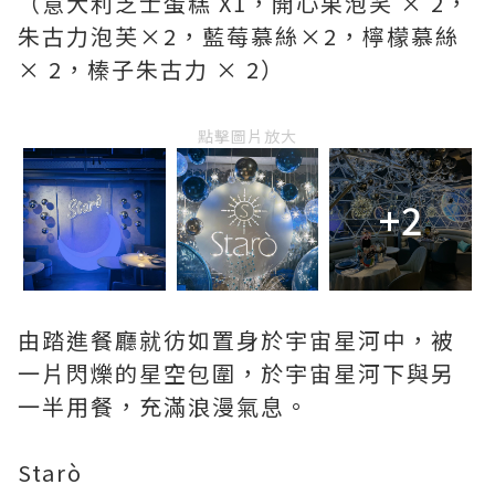
（意大利芝士蛋糕 X1，開心果泡笑 × 2，
朱古力泡芙×2，藍莓慕絲×2，檸檬慕絲
× 2，榛子朱古力 × 2）
點擊圖片放大
+2
由踏進餐廳就彷如置身於宇宙星河中，被
一片閃爍的星空包圍，於宇宙星河下與另
一半用餐，充滿浪漫氣息。
Starò