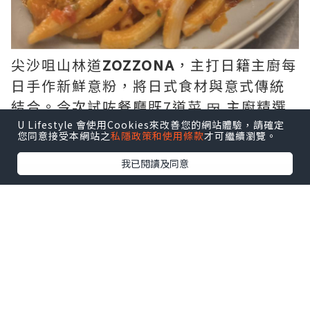
尖沙咀山林道
ZOZZONA
，主打日籍主廚每
日手作新鮮意粉，將日式食材與意式傳統
結合。今次試咗餐廳既7道菜 🍱 主廚精選
套餐 (Omakase Menu) $458/person。
U Lifestyle 會使用Cookies來改善您的網站體驗，請確定
您同意接受本網站之
私隱政策和使用條款
才可繼續瀏覽。
我已閱讀及同意