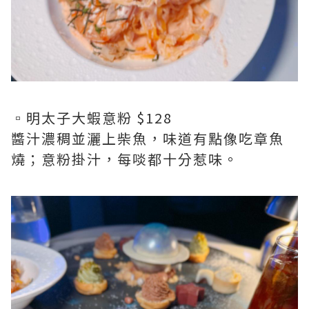
▫️明太子大蝦意粉 $128
醬汁濃稠並灑上柴魚，味道有點像吃章魚
燒；意粉掛汁，每啖都十分惹味。