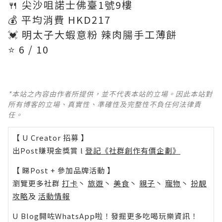
🍴 尖沙咀諾士佛臺1號9樓
💰 平均消費 HKD217
💓 明太子大蝦意粉 辣肉腸手工薄餅
⭐️ 6 / 10
*本站之內容由作者所提供，並不代表本站的立場。因此本站對
所有博客的立場、真實性、準確性及完整性不負任何法律責
任。
【 U Creator 招募 】
出Post賺現金獎賞 l
登記《社群創作有價企劃》
【 睇Post + 參加品牌活動 】
瀏覽更多社群
打卡
丶
旅遊
丶
美食
丶
親子
丶
寵物
丶
扮靚
攻略
及
活動情報
U Blog開咗WhatsApp啦！發掘更多吃喝玩樂資訊！