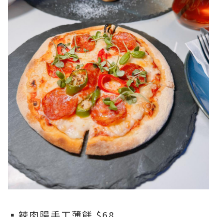
▪️辣肉腸手工薄餅 $68