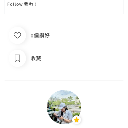
Follow 我哋
！
0個讚好
收藏