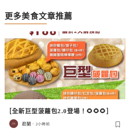
更多美食文章推薦
[全新巨型菠蘿包2.0登場！🌻🌻🌻]
君蘭
2小時前