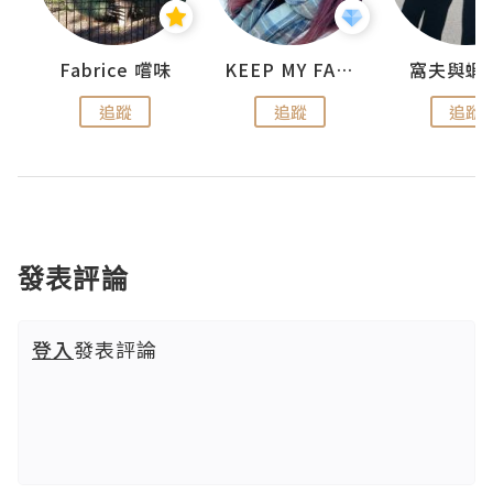
Fabrice 嚐味
KEEP MY FAITH
窩夫與蝦
追蹤
追蹤
追蹤
發表評論
登入
發表評論