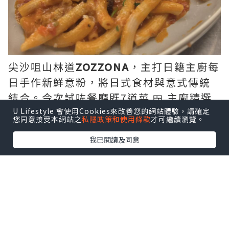
尖沙咀山林道
ZOZZONA
，主打日籍主廚每
日手作新鮮意粉，將日式食材與意式傳統
結合。今次試咗餐廳既7道菜 🍱 主廚精選
套餐 (Omakase Menu) $458/person。
U Lifestyle 會使用Cookies來改善您的網站體驗，請確定
您同意接受本網站之
私隱政策和使用條款
才可繼續瀏覽。
我已閱讀及同意