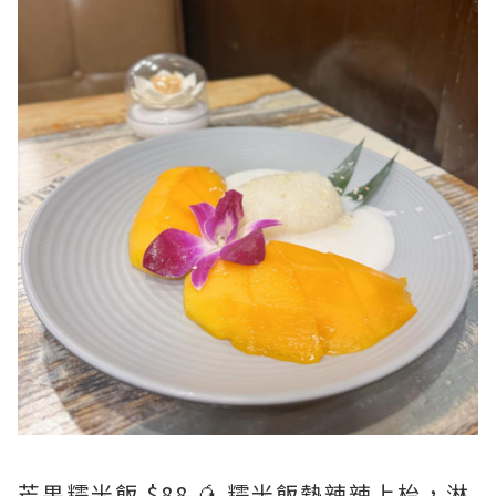
芒果糯米飯 $88 🥭 糯米飯熱辣辣上枱，淋