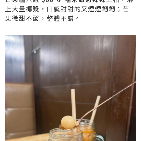
上大量椰漿，口感甜甜的又煙煙韌韌；芒
果微甜不酸，整體不錯。