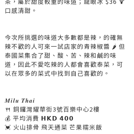
茶，屬於甜度較重的味道；龍眼冰 $36 🍹
口感清甜。
今次所挑選的味道大多數都是辣，的確無
辣不歡的人可來一試店家的青辣椒醬 🌶️ 但
泰國菜集合了甜、酸、苦、辣和鹹的味
道，因此不愛吃辣的人都會喜歡泰菜，可
以在眾多的菜式中找到自己喜歡的。
𝑴𝒊𝒍𝒖 𝑻𝒉𝒂𝒊
🍴 銅鑼灣耀華街3號百樂中心2樓
💰 平均消費 𝗛𝗞𝗗 𝟰𝟬𝟬
💓 火山排骨 飛天通菜 芒果糯米飯