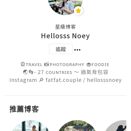
星級博客
Hellosss Noey
追蹤
🎡ᴛʀᴀᴠᴇʟ 📸ᴘʜᴏᴛᴏɢʀᴀᴘʜʏ 🧁ғᴏᴏᴅɪᴇ 

🌏👣- 27 ᴄᴏᴜɴᴛʀɪᴇs ～ 過氣背包容

Instagram 🔎 fatfat.couple / hellosssnoey
推薦博客