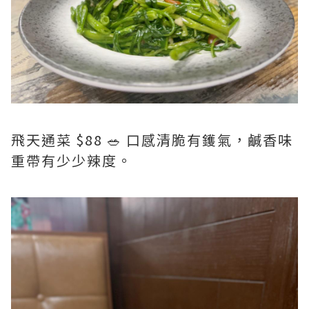
飛天通菜 $88 🥗 口感清脆有鑊氣，鹹香味
重帶有少少辣度。