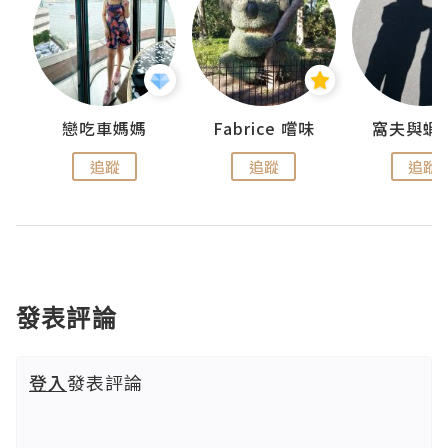
戀吃車媽媽
Fabrice 嚐味
窩夫與蝦
追蹤
追蹤
追蹤
發表評論
登入
發表評論