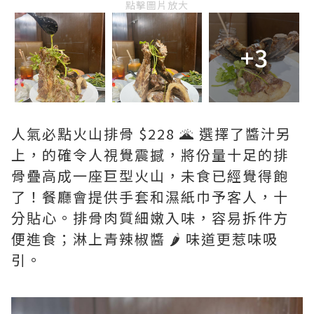
點擊圖片放大
+3
人氣必點火山排骨 $228 🌋 選擇了醬汁另
上，的確令人視覺震撼，將份量十足的排
骨疊高成一座巨型火山，未食已經覺得飽
了！餐廳會提供手套和濕紙巾予客人，十
分貼心。排骨肉質細嫩入味，容易拆件方
便進食；淋上青辣椒醬 🌶️ 味道更惹味吸
引。