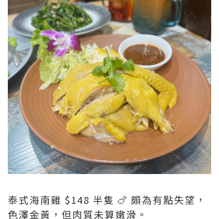
泰式海南雞 $148 半隻 🍗 頗為有點失望，
色澤金黃，但肉質未算嫩滑。