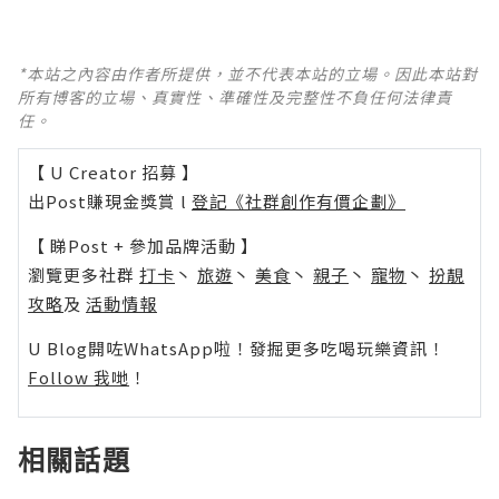
*本站之內容由作者所提供，並不代表本站的立場。因此本站對
所有博客的立場、真實性、準確性及完整性不負任何法律責
任。
【 U Creator 招募 】
出Post賺現金獎賞 l
登記《社群創作有價企劃》
【 睇Post + 參加品牌活動 】
瀏覽更多社群
打卡
丶
旅遊
丶
美食
丶
親子
丶
寵物
丶
扮靚
攻略
及
活動情報
U Blog開咗WhatsApp啦！發掘更多吃喝玩樂資訊！
Follow 我哋
！
相關話題