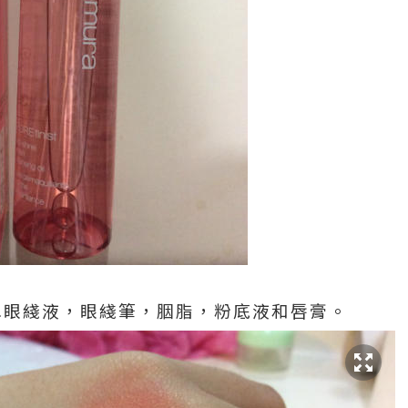
水眼綫液，眼綫筆，胭脂，粉底液和唇膏。