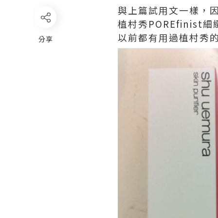
與上篇試用文一樣，因爲
植村秀POREfinis
以前都有用過
植村秀
分享