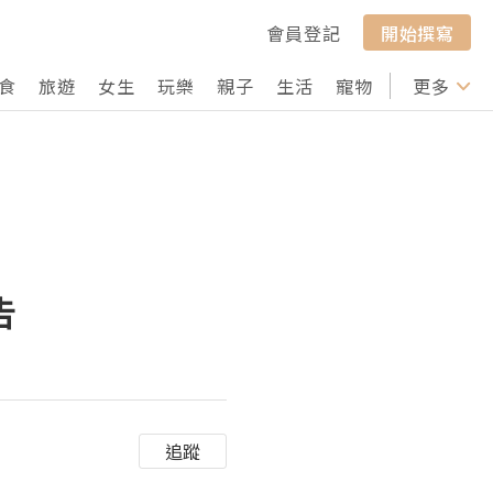
會員登記
開始撰寫
食
旅遊
女生
玩樂
親子
生活
寵物
行山
更多
打卡
告
追蹤