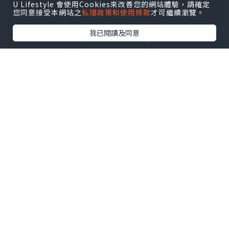
U Lifestyle 會使用Cookies來改善您的網站體驗，請確定
您同意接受本網站之
私隱政策和使用條款
才可繼續瀏覽。
我已閱讀及同意
*本站之內容由作者所提供，並不代表本站的立場。因此本站對
所有博客的立場、真實性、準確性及完整性不負任何法律責
任。
【 U Creator 招募 】