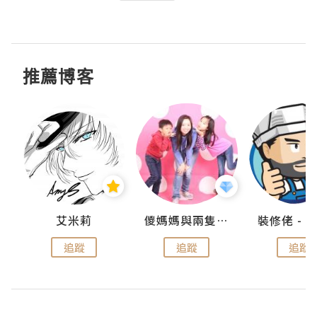
推薦博客
點滴
艾米莉
儍媽媽與兩隻小魔怪之家
追蹤
追蹤
追蹤