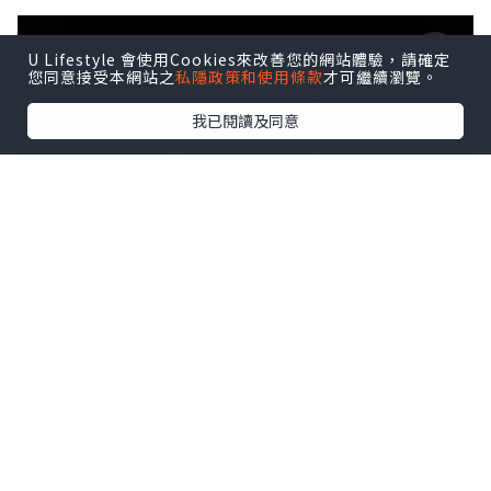
U Lifestyle 會使用Cookies來改善您的網站體驗，請確定
您同意接受本網站之
私隱政策和使用條款
才可繼續瀏覽。
我已閱讀及同意
*本站之內容由作者所提供，並不代表本站的立場。因此本站對
所有博客的立場、真實性、準確性及完整性不負任何法律責
任。