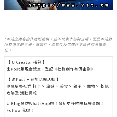
*本站之內容由作者所提供，並不代表本站的立場。因此本站對
所有博客的立場、真實性、準確性及完整性不負任何法律責
任。
【 U Creator 招募 】
出Post賺現金獎賞 l
登記《社群創作有價企劃》
【 睇Post + 參加品牌活動 】
瀏覽更多社群
打卡
丶
旅遊
丶
美食
丶
親子
丶
寵物
丶
扮靚
攻略
及
活動情報
U Blog開咗WhatsApp啦！發掘更多吃喝玩樂資訊！
Follow 我哋
！