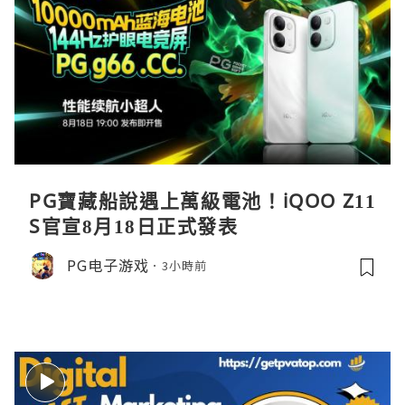
PG寶藏船說遇上萬級電池！iQOO Z11
S官宣8月18日正式發表
PG电子游戏
3小時前