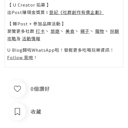
【 U Creator 招募 】
出Post賺現金獎賞 l
登記《社群創作有價企劃》
【 睇Post + 參加品牌活動 】
瀏覽更多社群
打卡
丶
旅遊
丶
美食
丶
親子
丶
寵物
丶
扮靚
攻略
及
活動情報
U Blog開咗WhatsApp啦！發掘更多吃喝玩樂資訊！
Follow 我哋
！
0個讚好
收藏