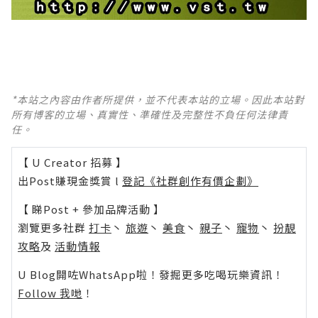
*本站之內容由作者所提供，並不代表本站的立場。因此本站對
所有博客的立場、真實性、準確性及完整性不負任何法律責
任。
【 U Creator 招募 】
出Post賺現金獎賞 l
登記《社群創作有價企劃》
【 睇Post + 參加品牌活動 】
瀏覽更多社群
打卡
丶
旅遊
丶
美食
丶
親子
丶
寵物
丶
扮靚
攻略
及
活動情報
U Blog開咗WhatsApp啦！發掘更多吃喝玩樂資訊！
Follow 我哋
！