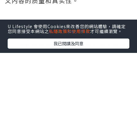
文内容的质量和真实性。
U Lifestyle 會使用Cookies來改善您的網站體驗，請確定
您同意接受本網站之
私隱政策和使用條款
才可繼續瀏覽。
这款机器人软件极大地简化了我的日常工
我已閱讀及同意
作，其智能自动化功能让任务处理变得轻
而易举。界面直观易用，响应迅速准确，
无论是设定提醒、管理日程还是执行复杂
分析，它都能出色完成。给我节省了大量
时间，提升了工作效率，实在是办公的得
力助手，非常推荐。需要的拿去吧,官网
http://www.vst.tw