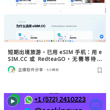
短期出境旅游、已用 eSIM 手机：用 e
SIM.CC 或 RedteaGO，无需等待收
货。需要“当地号码 + 通话短信”（如
正版软件分享
5小時前
打车、外卖、客户联络）：优先 Redt
eaGO（明确提供通话短信套餐）。长