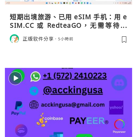
短期出境旅游、已用 eSIM 手机：用 e
SIM.CC 或 RedteaGO，无需等待收
货。需要“当地号码 + 通话短信”（如
正版软件分享
5小時前
打车、外卖、客户联络）：优先 Redt
eaGO（明确提供通话短信套餐）。长