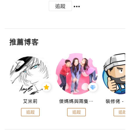
追蹤
推薦博客
點滴
艾米莉
儍媽媽與兩隻小魔怪之家
追蹤
追蹤
追蹤