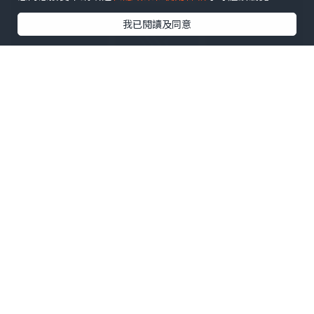
我已閱讀及同意
*本站之內容由作者所提供，並不代表本站的立場。因此本站對
所有博客的立場、真實性、準確性及完整性不負任何法律責
任。
【 U Creator 招募 】
出Post賺現金獎賞 l
登記《社群創作有價企劃》