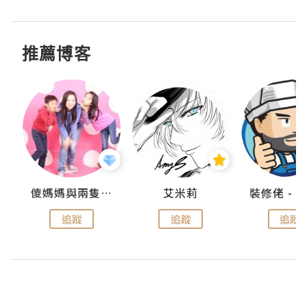
推薦博客
點滴
儍媽媽與兩隻小魔怪之家
艾米莉
追蹤
追蹤
追蹤