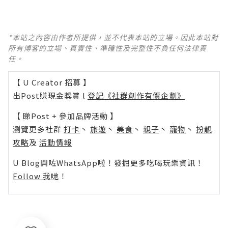
*本站之內容由作者所提供，並不代表本站的立場。因此本站對
所有博客的立場、真實性、準確性及完整性不負任何法律責
任。
【 U Creator 招募 】
出Post賺現金獎賞 l
登記《社群創作有價企劃》
【 睇Post + 參加品牌活動 】
瀏覽更多社群
打卡
丶
旅遊
丶
美食
丶
親子
丶
寵物
丶
扮靚
攻略
及
活動情報
U Blog開咗WhatsApp啦！發掘更多吃喝玩樂資訊！
Follow 我哋
！