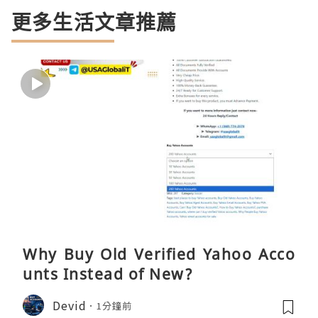
更多生活文章推薦
Why Buy Old Verified Yahoo Acco
unts Instead of New?
Devid
1分鐘前