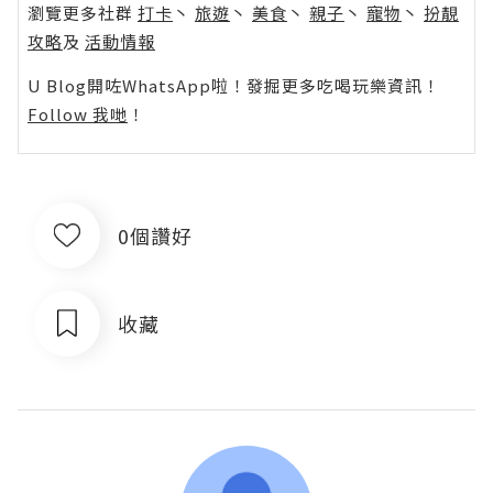
瀏覽更多社群
打卡
丶
旅遊
丶
美食
丶
親子
丶
寵物
丶
扮靚
攻略
及
活動情報
U Blog開咗WhatsApp啦！發掘更多吃喝玩樂資訊！
Follow 我哋
！
0個讚好
收藏