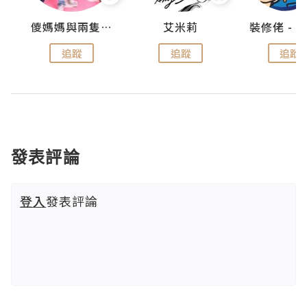
點滴
儍媽媽與兩隻小魔怪之家
艾米莉
追蹤
追蹤
追蹤
發表評論
登入
發表評論