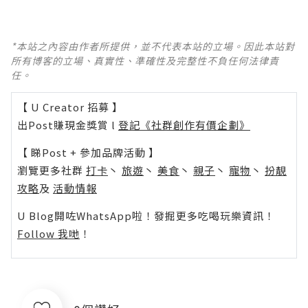
*本站之內容由作者所提供，並不代表本站的立場。因此本站對
所有博客的立場、真實性、準確性及完整性不負任何法律責
任。
【 U Creator 招募 】
出Post賺現金獎賞 l
登記《社群創作有價企劃》
【 睇Post + 參加品牌活動 】
瀏覽更多社群
打卡
丶
旅遊
丶
美食
丶
親子
丶
寵物
丶
扮靚
攻略
及
活動情報
U Blog開咗WhatsApp啦！發掘更多吃喝玩樂資訊！
Follow 我哋
！