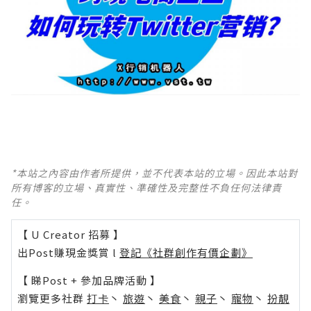
*本站之內容由作者所提供，並不代表本站的立場。因此本站對
所有博客的立場、真實性、準確性及完整性不負任何法律責
任。
【 U Creator 招募 】
出Post賺現金獎賞 l
登記《社群創作有價企劃》
【 睇Post + 參加品牌活動 】
瀏覽更多社群
打卡
丶
旅遊
丶
美食
丶
親子
丶
寵物
丶
扮靚