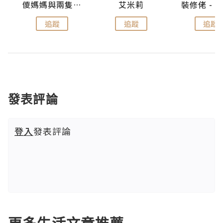
點滴
儍媽媽與兩隻小魔怪之家
艾米莉
追蹤
追蹤
追蹤
發表評論
登入
發表評論