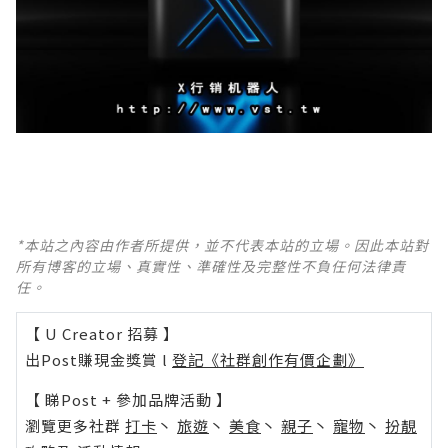
*本站之內容由作者所提供，並不代表本站的立場。因此本站對
所有博客的立場、真實性、準確性及完整性不負任何法律責
任。
【 U Creator 招募 】
出Post賺現金獎賞 l
登記《社群創作有價企劃》
【 睇Post + 參加品牌活動 】
瀏覽更多社群
打卡
丶
旅遊
丶
美食
丶
親子
丶
寵物
丶
扮靚