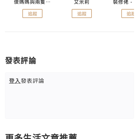
點滴
儍媽媽與兩隻小魔怪之家
艾米莉
追蹤
追蹤
追蹤
發表評論
登入
發表評論
更多生活文章推薦