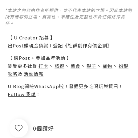
*本站之內容由作者所提供，並不代表本站的立場。因此本站對
所有博客的立場、真實性、準確性及完整性不負任何法律責
任。
【 U Creator 招募 】
出Post賺現金獎賞 l
登記《社群創作有價企劃》
【 睇Post + 參加品牌活動 】
瀏覽更多社群
打卡
丶
旅遊
丶
美食
丶
親子
丶
寵物
丶
扮靚
攻略
及
活動情報
U Blog開咗WhatsApp啦！發掘更多吃喝玩樂資訊！
Follow 我哋
！
0個讚好