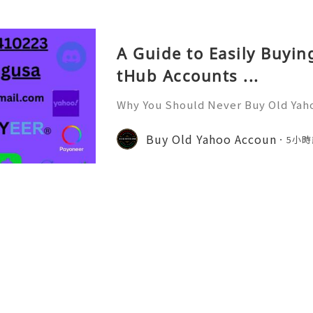
o.com/?c=q4apir8k
A Guide to Easily Buyi
tHub Accounts ...
Why You Should Never Buy Old Yah
ntinues to be used by millions of 
onal communication, business cor
Buy Old Yahoo Accoun
5小時
ccount recovery. Because of