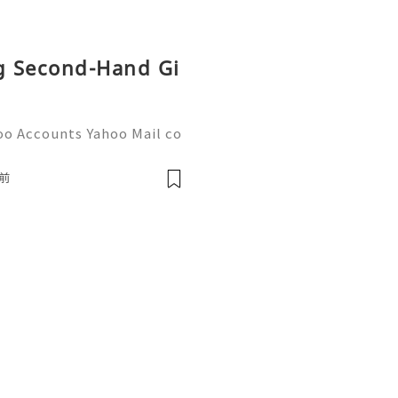
ng Second-Hand Gi
oo Accounts Yahoo Mail co
people worldwide for pers
respondence, and online a
前