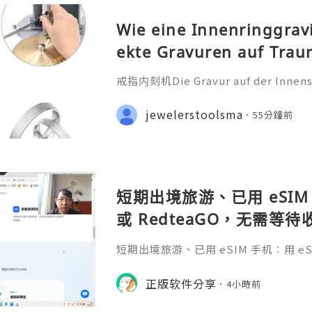
Wie eine Innenringgrav
ekte Gravuren auf Trau
戒指内刻机Die Gravur auf der Innensei
ehr als nur eine technische Bearbei
iche Botschaft, die oft ein Datum
jewelerstoolsma
55分鐘前
nderen Satz oder ein Symb
短期出境旅游、已用 eSIM 
或 RedteaGO，无需等
码 + 通话短信”（如打车
短期出境旅游、已用 eSIM 手机：用 eSIM
络）：优先 RedteaGO
等待收货。需要“当地号码 + 通话短
络）：优先 RedteaGO（明确提供
正版软件分享
餐）。长
4小時前
公数字游民，或手机不支持 eSIM：用 
方便在不同国家切换号码与套餐 全球流量卡 ht