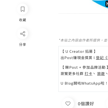
收藏
*本站之內容由作者所提供，
分享
【 U Creator 招募 】
出Post賺現金獎賞 l
登記《
【 睇Post + 參加品牌活動 
瀏覽更多社群
打卡
丶
旅遊
U Blog開咗WhatsAp
0個讚好