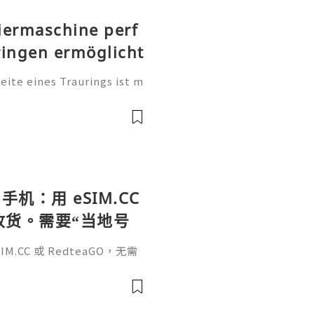
iermaschine perf
ringen ermöglicht
te eines Traurings ist m
tung. Sie ist eine persönl
, einen Namen, einen beso
手机：用 eSIM.CC
待收货。需要“当地号
、外卖、客户联
.CC 或 RedteaGO，无需
（明确提供通话短信套
信”（如打车、外卖、客户联
通话短信套餐）。长期多国移动办
Xesim，一次收货长期使用，
tps://esim.redteag