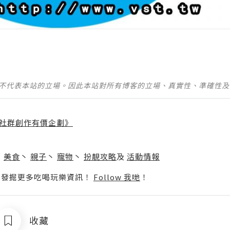
並不代表本站的立場。因此本站對所有博客的立場、真實性、準確性
社群創作有價企劃》
】
丶
美食
丶
親子
丶
寵物
丶
扮靚攻略
及
活動情報
p啦！發掘更多吃喝玩樂資訊！
Follow 我哋
！
收藏