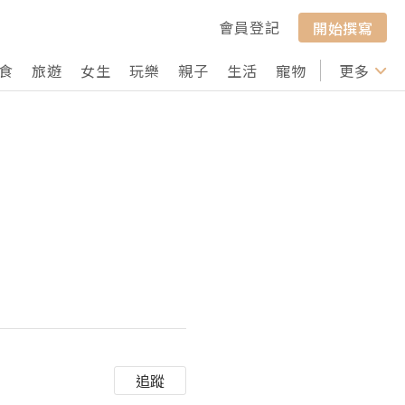
會員登記
開始撰寫
食
旅遊
女生
玩樂
親子
生活
寵物
行山
更多
打卡
追蹤