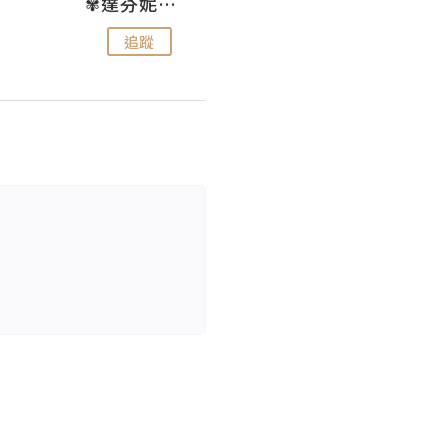
✾達芬妮•愛孩子•愛生活✾
wendysugar享受生活gogogo
追蹤
追蹤