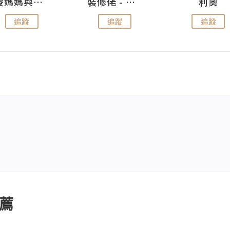
儍媽媽與兩隻小魔怪之家
裝修佬 - 香港一站式網上裝修平台
利奧
追蹤
追蹤
追蹤
薦