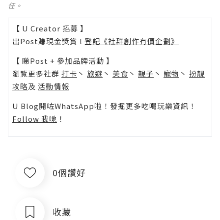
任。
【 U Creator 招募 】
出Post賺現金獎賞 l
登記《社群創作有價企劃》
【 睇Post + 參加品牌活動 】
瀏覽更多社群
打卡
丶
旅遊
丶
美食
丶
親子
丶
寵物
丶
扮靚
攻略
及
活動情報
U Blog開咗WhatsApp啦！發掘更多吃喝玩樂資訊！
Follow 我哋
！
0個讚好
收藏