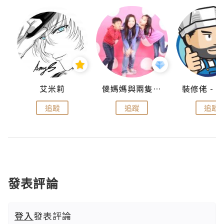
點滴
艾米莉
儍媽媽與兩隻小魔怪之家
追蹤
追蹤
追蹤
發表評論
登入
發表評論