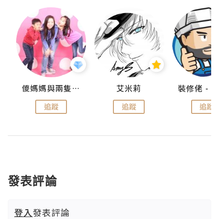
點滴
儍媽媽與兩隻小魔怪之家
艾米莉
追蹤
追蹤
追蹤
發表評論
登入
發表評論