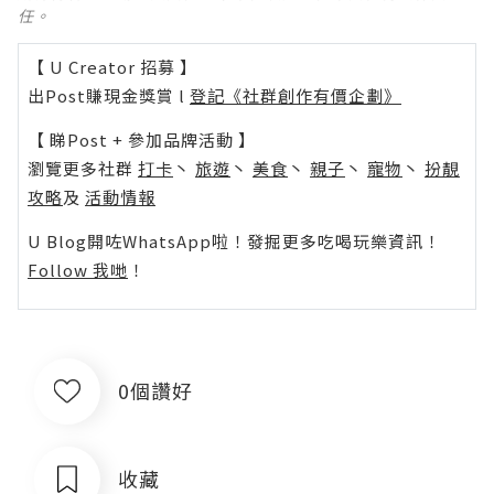
任。
【 U Creator 招募 】
出Post賺現金獎賞 l
登記《社群創作有價企劃》
【 睇Post + 參加品牌活動 】
瀏覽更多社群
打卡
丶
旅遊
丶
美食
丶
親子
丶
寵物
丶
扮靚
攻略
及
活動情報
U Blog開咗WhatsApp啦！發掘更多吃喝玩樂資訊！
Follow 我哋
！
0個讚好
收藏