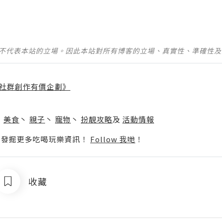
並不代表本站的立場。因此本站對所有博客的立場、真實性、準確性
社群創作有價企劃》
】
丶
美食
丶
親子
丶
寵物
丶
扮靚攻略
及
活動情報
p啦！發掘更多吃喝玩樂資訊！
Follow 我哋
！
收藏