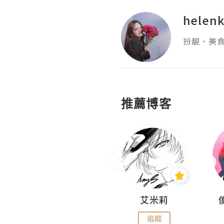
helen
扮靚、美
推薦博客
Hahakelly的生活點滴
艾米莉
追蹤
追蹤