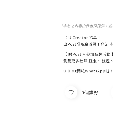
*本站之內容由作者所提供，
【 U Creator 招募 】
出Post賺現金獎賞 l
登記《
【 睇Post + 參加品牌活動 
瀏覽更多社群
打卡
丶
旅遊
U Blog開咗WhatsAp
0個讚好