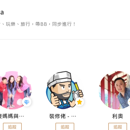
ka
食、玩樂、旅行，帶BB，同步進行！
儍媽媽與兩隻小魔怪之家
裝修佬 - 香港一站式網上裝修平台
利奧
追蹤
追蹤
追蹤