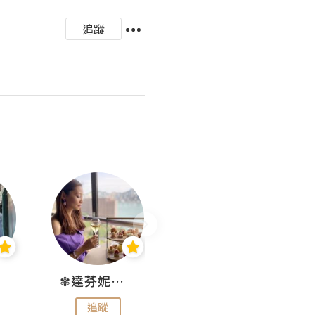
追蹤
✾達芬妮•愛孩子•愛生活✾
wendysugar享受生活gogogo
追蹤
追蹤