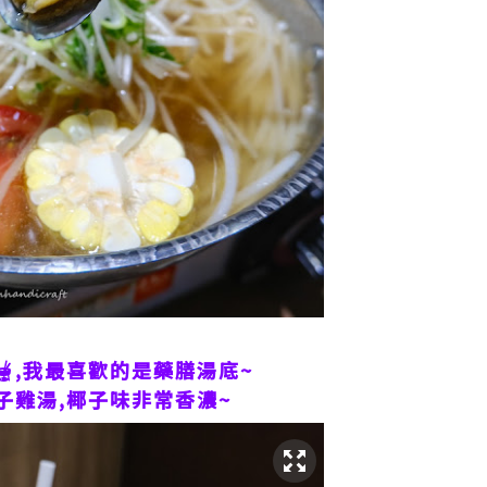
,我最喜歡的是藥膳湯底~
子雞湯,椰子味非常香濃~