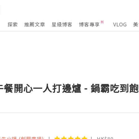
探索
推薦文章
星級博客
博客專享
VLOG
美
餐開心一人打邊爐 - 鍋霸吃到
生火鍋 (創興廣場)
HK$80