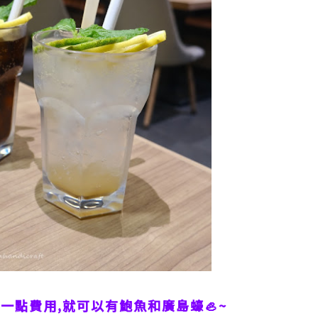
一點費用,就可以有鮑魚和廣島蠔🦪~