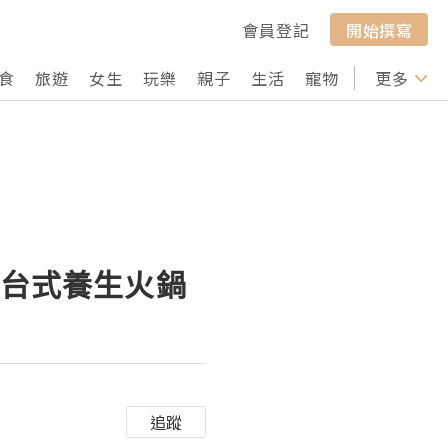
會員登記
開始撰寫
食
旅遊
女生
玩樂
親子
生活
寵物
行山
更多
打卡
飽台式養生火鍋
追蹤