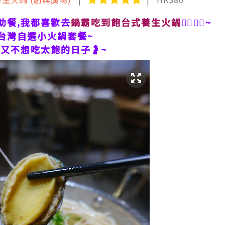
助餐,我都喜歡去
鍋霸吃到飽台式養生火鍋
👯‍♀️👯‍♀️~
台灣自選小火鍋套餐~
又不想吃太飽的日子🤰~