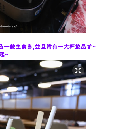
一款主食🍜,並且附有一大杯飲品🍹~
起~