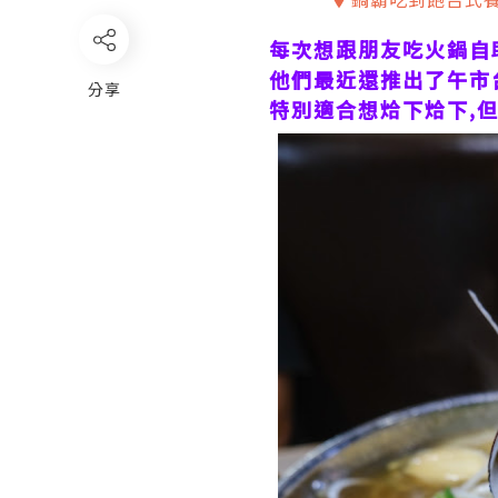
每次想跟朋友吃火鍋自
他們最近還推出了午市
分享
特別適合想烚下烚下,但