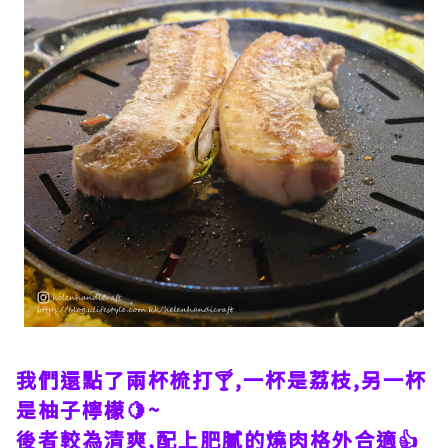
我們還點了兩杯梳打🍸,一杯是荔枝,另一杯
是柚子檸檬🍋~
後者較為清爽,配上肥膩的燒肉格外合適👍