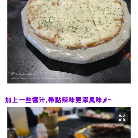
加上一些醬汁,帶點辣味更添風味🌶~