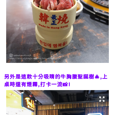
另外是這款十分吸睛的牛胸腹聖誕樹🎄,上
桌時還有煙霧,打卡一流📸!