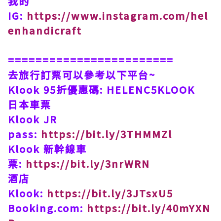
我的
IG:
https://www.instagram.com/hel
enhandicraft
========================
去旅行訂票可以參考以下平台~
Klook 95折優惠碼: HELENC5KLOOK
日本車票
Klook JR
pass:
https://bit.ly/3THMMZl
Klook 新幹線車
票:
https://bit.ly/3nrWRN
酒店
Klook:
https://bit.ly/3JTsxU5
Booking.com:
https://bit.ly/40mYXN