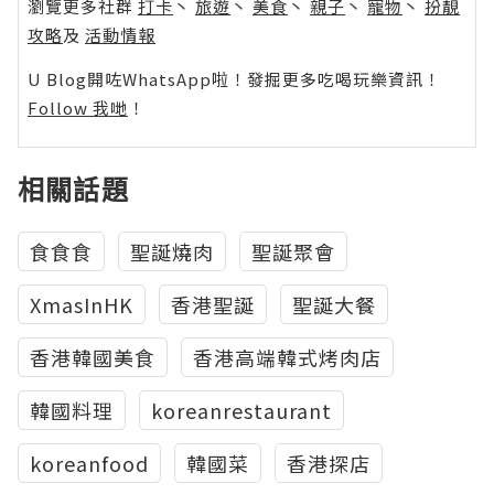
瀏覽更多社群
打卡
丶
旅遊
丶
美食
丶
親子
丶
寵物
丶
扮靚
攻略
及
活動情報
U Blog開咗WhatsApp啦！發掘更多吃喝玩樂資訊！
Follow 我哋
！
相關話題
食食食
聖誕燒肉
聖誕聚會
XmasInHK
香港聖誕
聖誕大餐
香港韓國美食
香港高端韓式烤肉店
韓國料理
koreanrestaurant
koreanfood
韓國菜
香港探店