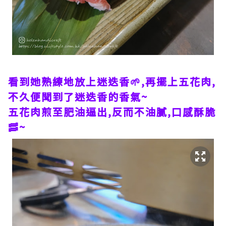
看到她熟練地放上迷迭香🌱,再擺上五花肉,
不久便聞到了迷迭香的香氣~
五花肉煎至肥油逼出,反而不油膩,口感酥脆
🥓~