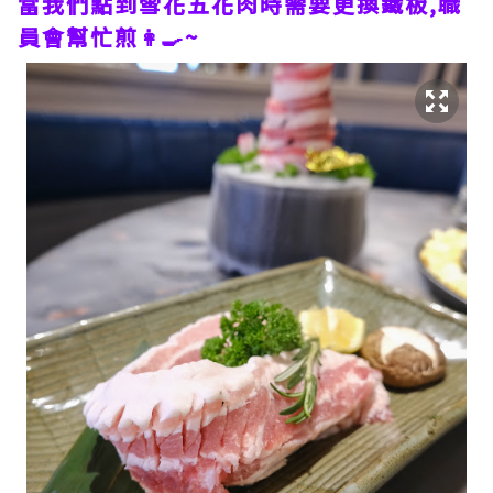
當我們點到雪花五花肉時需要更換鐵板,職
員會幫忙煎👩‍🍳~