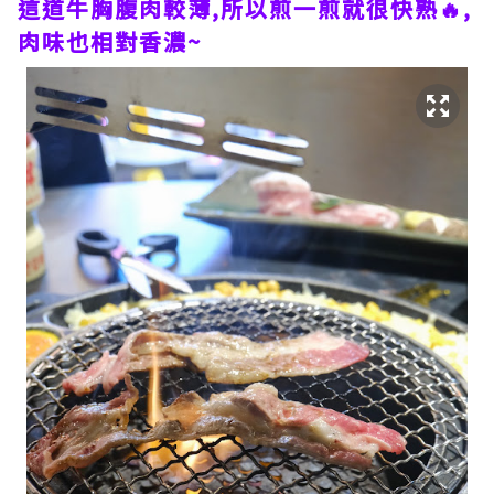
這道牛胸腹肉較薄,所以煎一煎就很快熟🔥,
肉味也相對香濃~