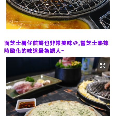
而芝士薯仔煎餅也非常美味🥔,當芝士熱辣
時融化的味道最為誘人~