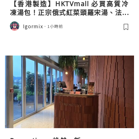
【香港製造】HKTVmall 必買高質冷
凍湯包！正宗俄式紅菜頭羅宋湯、法式
龍蝦濃湯與生酮膠原蛋白骨頭湯全攻略
Igormix
1小時前