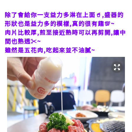
除了會給你一支益力多淋在上面🥤,盛器的
形狀也是益力多的模樣,真的很有趣💯~
肉片比較厚,煎至接近熟時可以再剪開,讓中
間也熟透✂️~
雖然是五花肉,吃起來並不油膩~