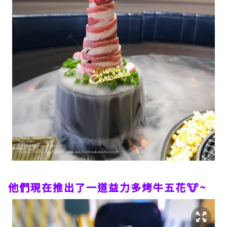
他們現在推出了一道益力多烤牛五花🐮~