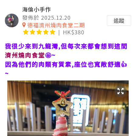
海倫小手作
發佈於 2025.12.20
追蹤
德福濟州燒肉食堂二期
HK$380
我很少來到九龍灣,但每次來都會想到這間
濟州燒肉食堂
🤩~
因為他們的肉類有質素,座位也寬敞舒適👍
~