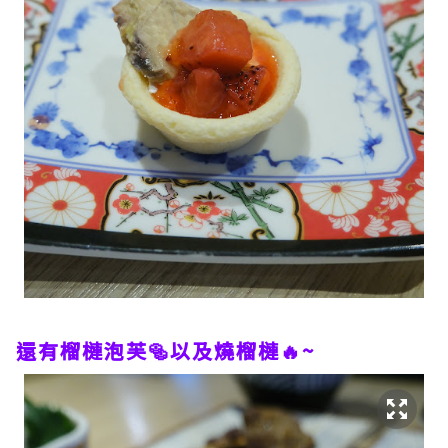
還有榴槤泡芙🥯以及燒榴槤🔥~