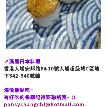
📍滿屋日本料理
香港大埔安邦路8&10號大埔超級城C區地
下542-548號舖
海倫最愛吃~
有好吃的餐廳記得要聯絡我~ :)
pansychangchl@hotmail.com