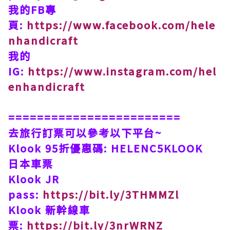
我的FB專
頁:
https://www.facebook.com/hele
nhandicraft
我的
IG:
https://www.instagram.com/hel
enhandicraft
========================
去旅行訂票可以參考以下平台~
Klook 95折優惠碼: HELENC5KLOOK
日本車票
Klook JR
pass:
https://bit.ly/3THMMZl
Klook 新幹線車
票:
https://bit.ly/3nrWRNZ