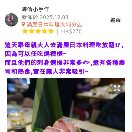
海倫小手作
發佈於 2025.12.03
追蹤
滿屋日本料理大埔分店
HK$270
這天跟母親大人去滿屋日本料理吃放題🥢,
因為可以任吃燒榴槤~
而且他們的刺身選擇非常多🐟,還有各種壽
司和熱食,實在讓人非常吸引~