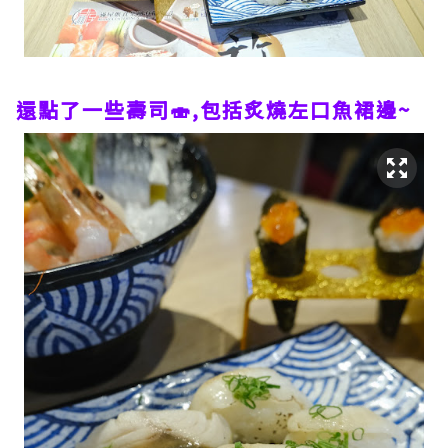
還點了一些壽司🍣,包括炙燒左口魚裙邊~