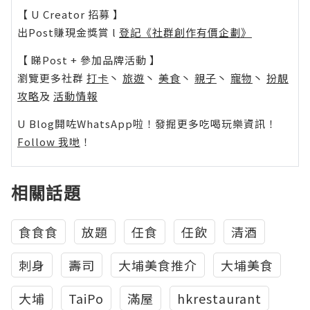
【 U Creator 招募 】
出Post賺現金獎賞 l
登記《社群創作有價企劃》
【 睇Post + 參加品牌活動 】
瀏覽更多社群
打卡
丶
旅遊
丶
美食
丶
親子
丶
寵物
丶
扮靚
攻略
及
活動情報
U Blog開咗WhatsApp啦！發掘更多吃喝玩樂資訊！
Follow 我哋
！
相關話題
食食食
放題
任食
任飲
清酒
刺身
壽司
大埔美食推介
大埔美食
大埔
TaiPo
滿屋
hkrestaurant