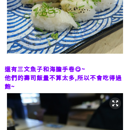
還有三文魚子和海膽手卷😋~
他們的壽司飯量不算太多,所以不會吃得過
飽~