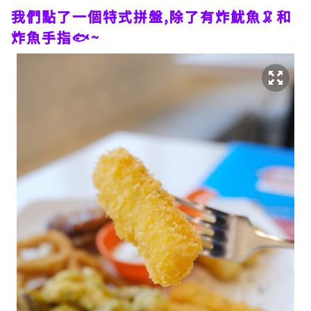
我們點了一個特式拼盤,除了有炸魷魚🦑和
炸魚手指🐟~