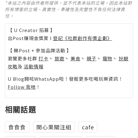
*本站之內容由作者所提供，並不代表本站的立場。因此本站對
所有博客的立場、真實性、準確性及完整性不負任何法律責
任。
【 U Creator 招募 】
出Post賺現金獎賞 l
登記《社群創作有價企劃》
【 睇Post + 參加品牌活動 】
瀏覽更多社群
打卡
丶
旅遊
丶
美食
丶
親子
丶
寵物
丶
扮靚
攻略
及
活動情報
U Blog開咗WhatsApp啦！發掘更多吃喝玩樂資訊！
Follow 我哋
！
相關話題
食食食
開心果關注組
cafe