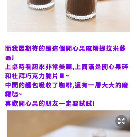
而我最期待的是這個開心果麻糬提拉米蘇
🧁!
上桌時看起來非常美麗,上面滿是開心果碎
和杜拜巧克力脆片🍫~
中間的麵包吸收了咖啡,還有一層大大的麻
糬🥰~
喜歡開心果的朋友一定要試試!