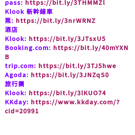
pass:
https://bit.ly/3THMMZl
Klook 新幹線車
票:
https://bit.ly/3nrWRNZ
酒店
Klook:
https://bit.ly/3JTsxU5
Booking.com:
https://bit.ly/40mYXN
B
trip.com:
https://bit.ly/3TJ5hwe
Agoda:
https://bit.ly/3JNZqS0
旅行團
Klook:
https://bit.ly/3lKUO74
KKday:
https://www.kkday.com/?
cid=20991