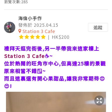
瀏覽次數:285
海倫小手作
發佈於 2025.04.15
追蹤
Station 3 Cafe
HK$200
禮拜天逛完街後,另一半帶我來這家樓上
Station 3 Cafe
☕️~
位於熱鬧的旺角市中心,但高達25樓的景觀
原來相當不錯🪟~
而且這裏還有開心果甜品,讓我非常期待😍
😍!