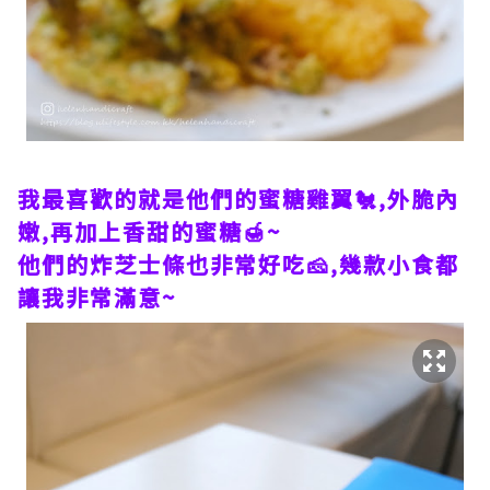
我最喜歡的就是他們的蜜糖雞翼🐔,外脆內
嫩,再加上香甜的蜜糖🍯~
他們的炸芝士條也非常好吃🧀,幾款小食都
讓我非常滿意~