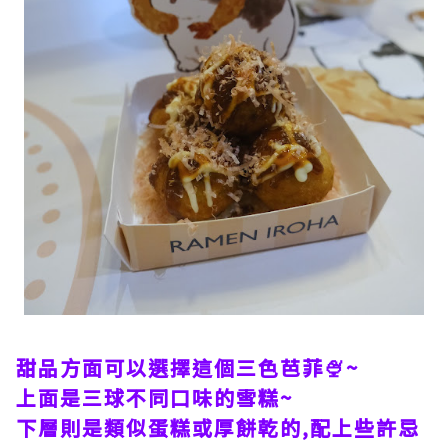
甜品方面可以選擇這個三色芭菲🍨~
上面是三球不同口味的雪糕~
下層則是類似蛋糕或厚餅乾的,配上些許忌