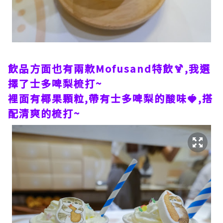
飲品方面也有兩款Mofusand特飲🍹,我選
擇了士多啤梨梳打~
裡面有椰果顆粒,帶有士多啤梨的酸味🍓,搭
配清爽的梳打~