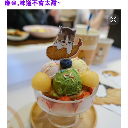
廉🍪,味道不會太甜~