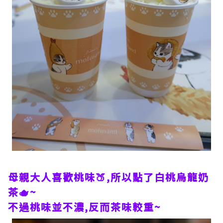
母親大人喜歡桃味🍑,所以點了白桃烏龍奶
茶🫖~
不過桃味並不濃,反而茶味較重~