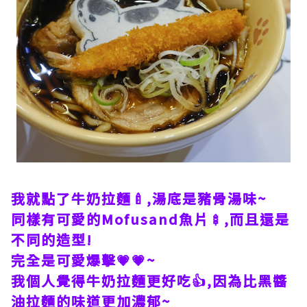
我就點了牛奶拉麵🍼,湯底是豬骨湯味~
同樣有可愛的Mofusand魚片🍢,而且還是
不同的造型!
完全是可愛爆擊💗💗~
我個人覺得牛奶拉麵更好吃👍,因為比黑醬
油拉麵的味道更加濃郁~