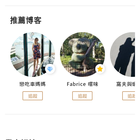
推薦博客
戀吃車媽媽
Fabrice 嚐味
窩夫與蝦
追蹤
追蹤
追蹤