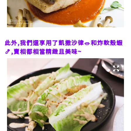
此外,我們還享用了凱撒沙律🥗和炸軟殼蝦
🍤,賣相都相當精緻且美味~