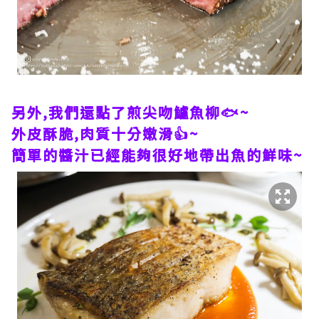
另外,我們還點了煎尖吻鱸魚柳🐟~
外皮酥脆,肉質十分嫩滑👍~
簡單的醬汁已經能夠很好地帶出魚的鮮味~