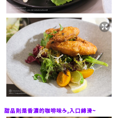
甜品則是香濃的咖啡味☕️,入口綿滑~