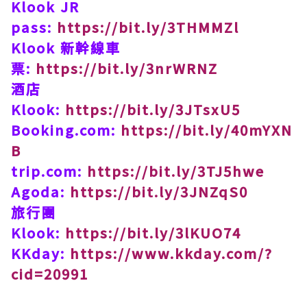
Klook JR
pass:
https://bit.ly/3THMMZl
Klook 新幹線車
票:
https://bit.ly/3nrWRNZ
酒店
Klook:
https://bit.ly/3JTsxU5
Booking.com:
https://bit.ly/40mYXN
B
trip.com:
https://bit.ly/3TJ5hwe
Agoda:
https://bit.ly/3JNZqS0
旅行團
Klook:
https://bit.ly/3lKUO74
KKday:
https://www.kkday.com/?
cid=20991