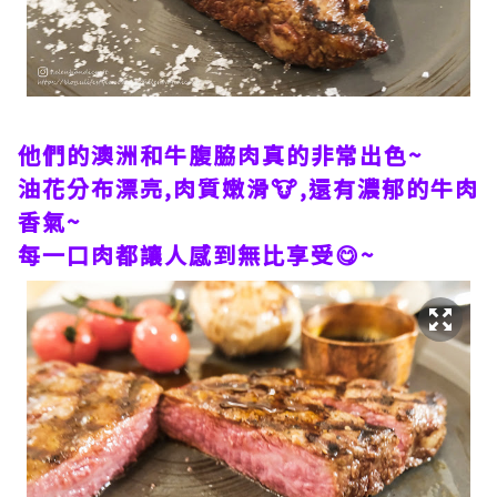
他們的澳洲和牛腹脇肉真的非常出色~
油花分布漂亮,肉質嫩滑🐮,還有濃郁的牛肉
香氣~
每一口肉都讓人感到無比享受😋~