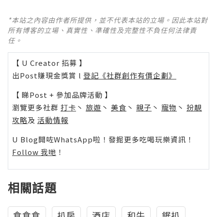
*本站之內容由作者所提供，並不代表本站的立場。因此本站對
所有博客的立場、真實性、準確性及完整性不負任何法律責
任。
【 U Creator 招募 】
出Post賺現金獎賞 l
登記《社群創作有價企劃》
【 睇Post + 參加品牌活動 】
瀏覽更多社群
打卡
丶
旅遊
丶
美食
丶
親子
丶
寵物
丶
扮靚
攻略
及
活動情報
U Blog開咗WhatsApp啦！發掘更多吃喝玩樂資訊！
Follow 我哋
！
相關話題
食食食
扒房
酒店
和牛
鋸扒