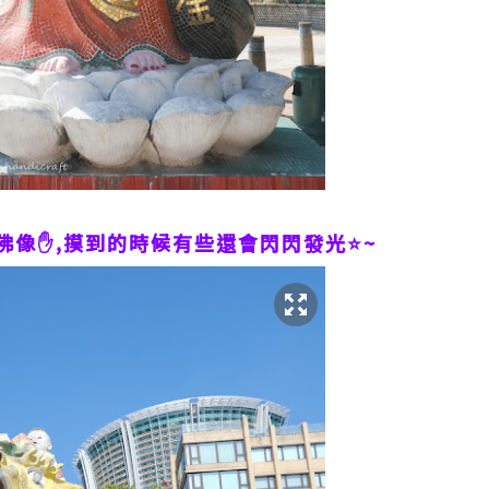
像✋️,摸到的時候有些還會閃閃發光⭐️~