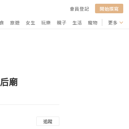
會員登記
開始撰寫
食
旅遊
女生
玩樂
親子
生活
寵物
行山
更多
打卡
天后廟
追蹤