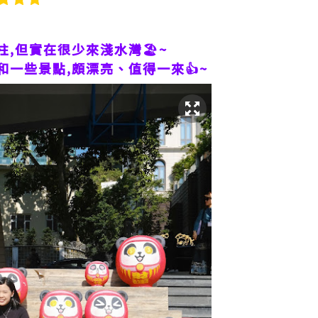
,但實在很少來淺水灣🏖~
一些景點,頗漂亮、值得一來👍~