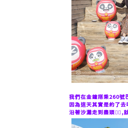
我們在金鐘搭乘260號巴
因為這天其實是約了去吃
沿著沙灘走到盡頭🚶‍♀