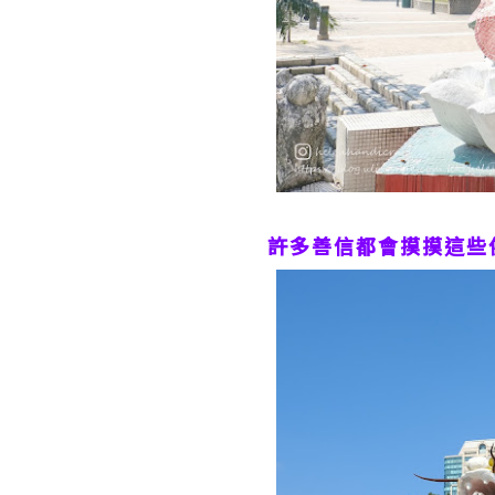
許多善信都會摸摸這些佛