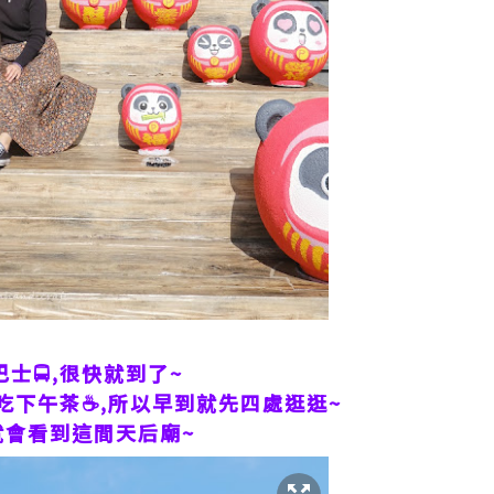
士🚍,很快就到了~
下午茶☕️,所以早到就先四處逛逛~
️,就會看到這間天后廟~