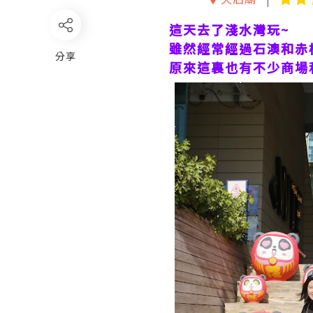
這天去了淺水灣玩~
雖然經常經過石澳和赤柱
分享
原來這裏也有不少商場和