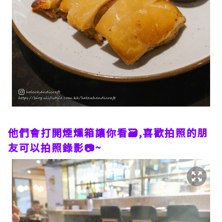
他們會打開煙燻箱讓你看🗃,喜歡拍照的朋
友可以拍照錄影📷~