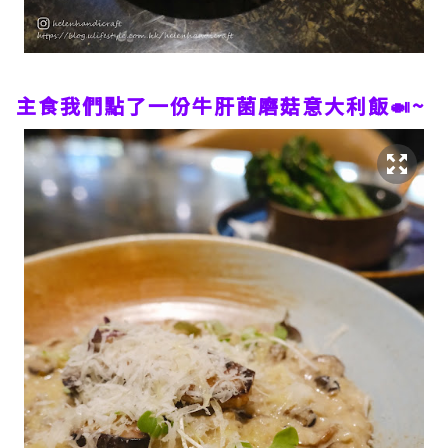
主食我們點了一份牛肝菌磨菇意大利飯🍛~