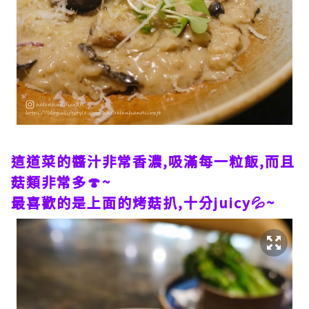
這道菜的醬汁非常香濃,吸滿每一粒飯,而且
菇類非常多🍄~
最喜歡的是上面的烤菇扒,十分juicy💦~