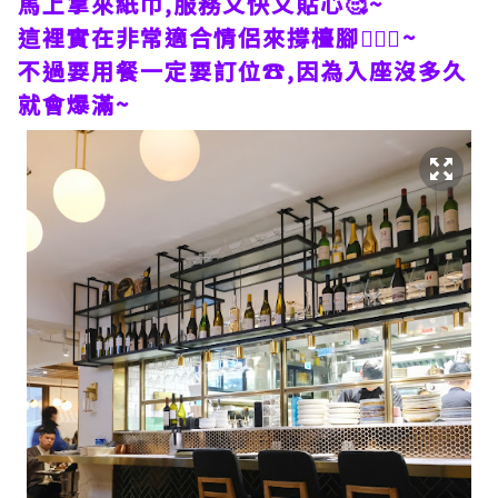
馬上拿來紙巾,服務又快又貼心🥰~
這裡實在非常適合情侶來撐檯腳👩‍❤️‍👨~
不過要用餐一定要訂位☎️,因為入座沒多久
就會爆滿~