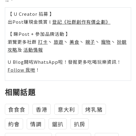
【 U Creator 招募 】
出Post賺現金獎賞 l
登記《社群創作有價企劃》
【 睇Post + 參加品牌活動 】
瀏覽更多社群
打卡
丶
旅遊
丶
美食
丶
親子
丶
寵物
丶
扮靚
攻略
及
活動情報
U Blog開咗WhatsApp啦！發掘更多吃喝玩樂資訊！
Follow 我哋
！
相關話題
食食食
香港
意大利
烤乳豬
約會
情調
鋸扒
扒房