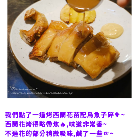
我們點了一道烤西蘭花苗配烏魚子碎🥦~
西蘭花烤得略帶焦🔥,味道非常香~
不過花的部分稍微吸味,鹹了一些🤏~