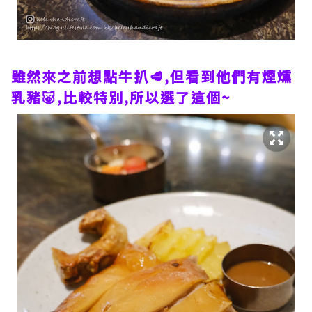
雖然來之前想點牛扒🥩,但看到他們有煙燻
乳豬🐷,比較特別,所以選了這個~