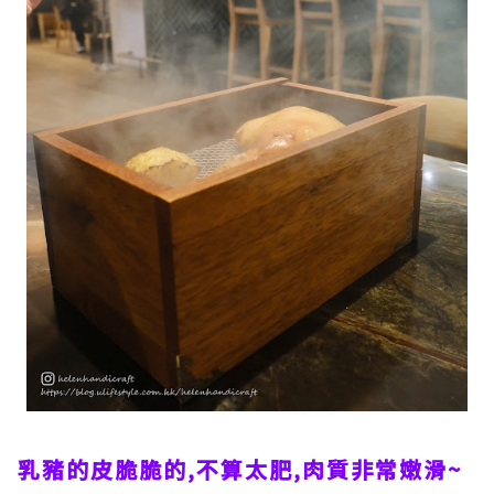
乳豬的皮脆脆的,不算太肥,肉質非常嫩滑~