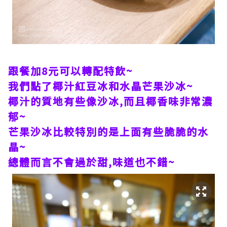
跟餐加8元可以轉配特飲~
我們點了椰汁紅豆冰和水晶芒果沙冰~
椰汁的質地有些像沙冰,而且椰香味非常濃
郁~
芒果沙冰比較特別的是上面有些脆脆的水
晶~
總體而言不會過於甜,味道也不錯~