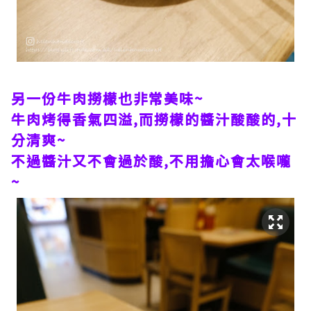
另一份牛肉撈檬也非常美味~
牛肉烤得香氣四溢,而撈檬的醬汁酸酸的,十
分清爽~
不過醬汁又不會過於酸,不用擔心會太喉嚨
~