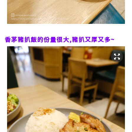
香茅豬扒飯的份量很大,豬扒又厚又多~