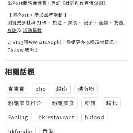
出Post賺現金獎賞 l
登記《社群創作有價企劃》
【 睇Post + 參加品牌活動 】
瀏覽更多社群
打卡
丶
旅遊
丶
美食
丶
親子
丶
寵物
丶
扮靚
攻略
及
活動情報
U Blog開咗WhatsApp啦！發掘更多吃喝玩樂資訊！
Follow 我哋
！
相關話題
食食食
pho
越南
越南粉
粉嶺美食推介
粉嶺美食
粉嶺
越北
Fanling
hkrestaurant
hkfood
hkfoodie
香港