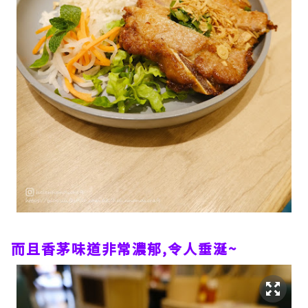
而且香茅味道非常濃郁,令人垂涎~