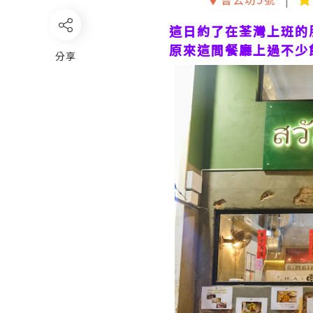
這日約了在荃灣上班的
原來這間餐廳上過不少飲
分享