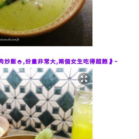
炒飯🍚,份量非常大,兩個女生吃得超飽🤰~