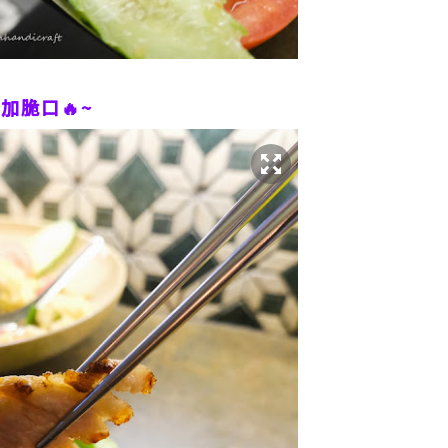
加脆口🔥~