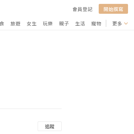
會員登記
開始撰寫
食
旅遊
女生
玩樂
親子
生活
寵物
行山
更多
打卡
追蹤