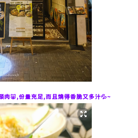
肉🐷,份量充足,而且燒得香脆又多汁💦~