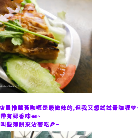
,店員推薦黃咖喱是最微辣的,但我又想試試青咖喱💚
帶有椰香味🍛~
叫些薄餅來沾著吃🍕~