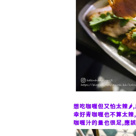
想吃咖喱但又怕太辣🌶
幸好青咖喱也不算太辣,
咖喱汁的量也很足,應該