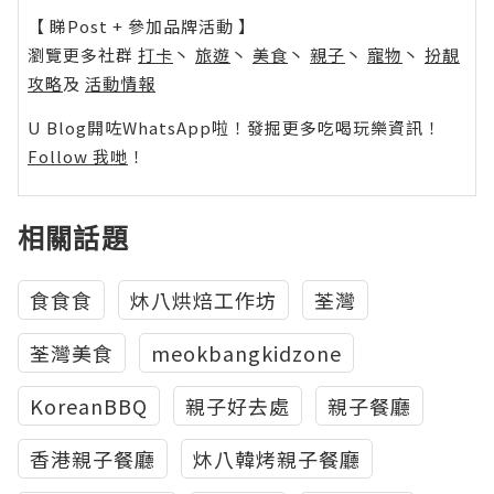
【 睇Post + 參加品牌活動 】
瀏覽更多社群
打卡
丶
旅遊
丶
美食
丶
親子
丶
寵物
丶
扮靚
攻略
及
活動情報
U Blog開咗WhatsApp啦！發掘更多吃喝玩樂資訊！
Follow 我哋
！
相關話題
食食食
炑八烘焙工作坊
荃灣
荃灣美食
meokbangkidzone
KoreanBBQ
親子好去處
親子餐廳
香港親子餐廳
炑八韓烤親子餐廳