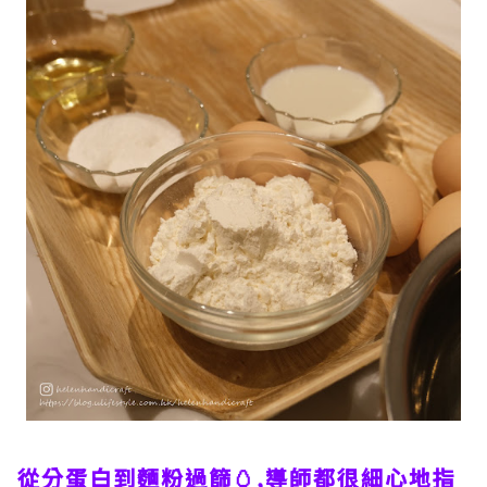
從分蛋白到麵粉過篩🥚,導師都很細心地指