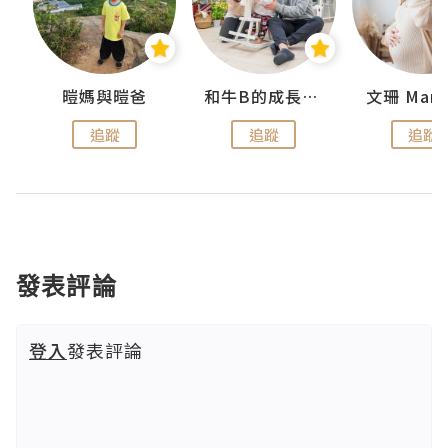
 Swan
暟媽與暟爸
和牛B的成長日記
文珊 ManS
追蹤
追蹤
追蹤
發表評論
登入
發表評論