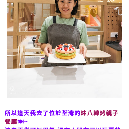
所以這天我去了位於荃灣的
炑八韓烤親子
餐廳
🍽~