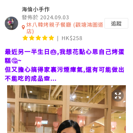
海倫小手作
發佈於 2024.09.03
追蹤
炑八韓烤親子餐廳 (觀塘鴻圖道
店)
HK$258
最近另一半生日🎂,我想花點心思自己烤蛋
糕🤔~
但又擔心搞得家裏污煙瘴氣,還有可能做出
不能吃的成品🙈...