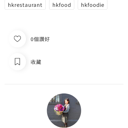
hkrestaurant
hkfood
hkfoodie
0個讚好
收藏