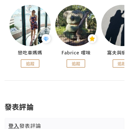
戀吃車媽媽
Fabrice 嚐味
窩夫與蝦
追蹤
追蹤
追蹤
發表評論
登入
發表評論