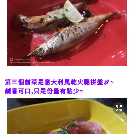
第三個前菜是意大利風乾火腿拼盤🍖~
鹹香可口,只是份量有點少~