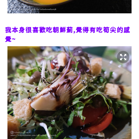
我本身很喜歡吃朝鮮薊,覺得有吃筍尖的感
覺~