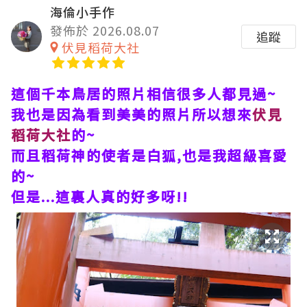
海倫小手作
發佈於 2026.08.07
追蹤
伏見稻荷大社
這個千本鳥居的照片相信很多人都見過~
我也是因為看到美美的照片所以想來
伏見
稻荷大社
的~
而且稻荷神的使者是白狐,也是我超級喜愛
的~
但是...這裏人真的好多呀!!