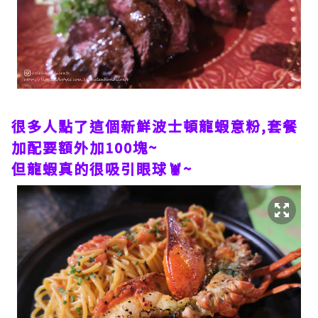
很多人點了這個新鮮波士頓龍蝦意粉,套餐
加配要額外加100塊~
但龍蝦真的很吸引眼球🦞~