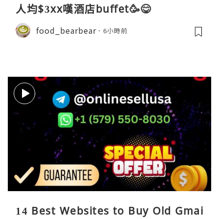
人均$3xx嘆酒店buffet🥳😋
food_bearbear
6小時前
14 Best Websites to Buy Old Gmai