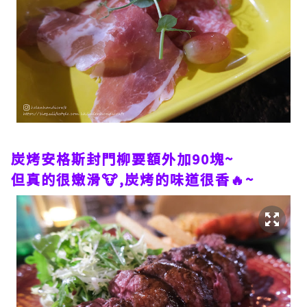
炭烤安格斯封門柳要額外加90塊~
但真的很嫩滑🐮,炭烤的味道很香🔥~