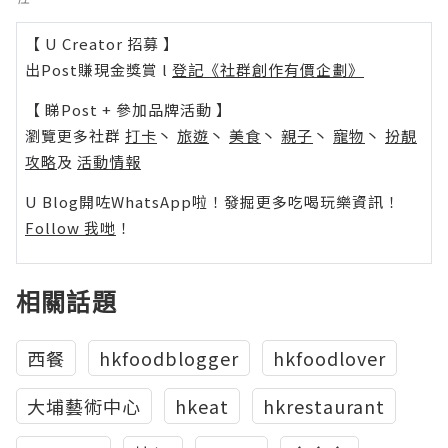
【 U Creator 招募 】
出Post賺現金獎賞 l
登記《社群創作有價企劃》
【 睇Post + 參加品牌活動 】
瀏覽更多社群
打卡
丶
旅遊
丶
美食
丶
親子
丶
寵物
丶
扮靚
攻略
及
活動情報
U Blog開咗WhatsApp啦！發掘更多吃喝玩樂資訊！
Follow 我哋
！
相關話題
西餐
hkfoodblogger
hkfoodlover
大埔藝術中心
hkeat
hkrestaurant