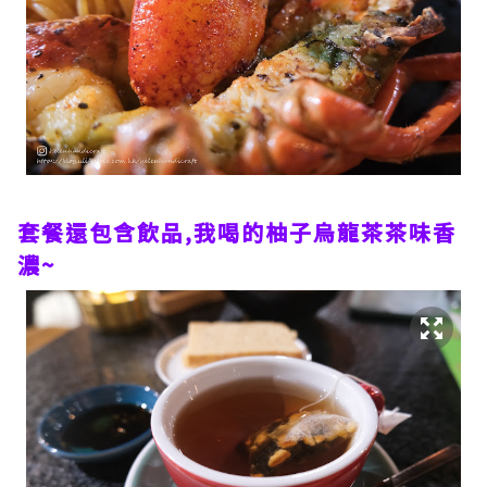
套餐還包含飲品,我喝的柚子烏龍茶茶味香
濃~