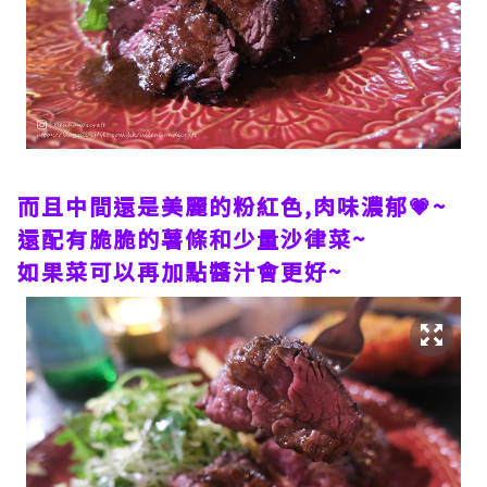
而且中間還是美麗的粉紅色,肉味濃郁💗~
還配有脆脆的薯條和少量沙律菜~
如果菜可以再加點醬汁會更好~