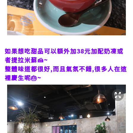
如果想吃甜品可以額外加38元加配奶凍或
者提拉米蘇🍰~
整體味道都很好,而且氣氛不錯,很多人在這
裡慶生呢🎂~