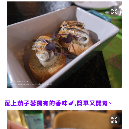
配上茄子蓉獨有的香味🍆,簡單又開胃~