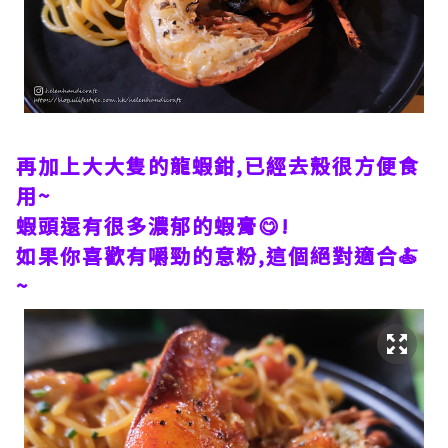
再加上大大隻的龍蝦鉗,已經去殼很方便食
用~
蝦頭還有很多濃郁的蝦膏😋!
如果你喜歡有嚼勁的意粉,這個絕對適合🍝
~