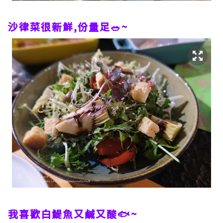
沙律菜很新鮮,份量足🥗~
我喜歡白鯷魚又鹹又酸🐟~