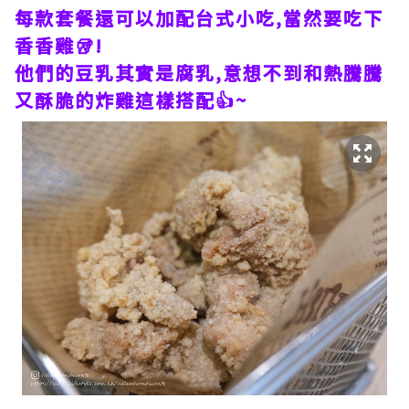
每款套餐還可以加配台式小吃,當然要吃下
香香雞🥡!
他們的豆乳其實是腐乳,意想不到和熱騰騰
又酥脆的炸雞這樣搭配👍~