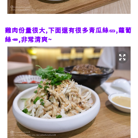
雞肉份量很大,下面還有很多青瓜絲🥒,蘿蔔
絲🥕,非常清爽~