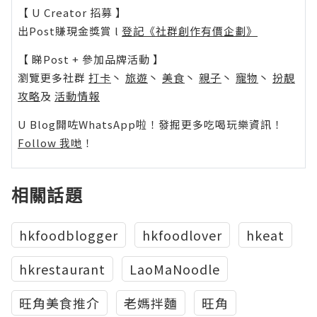
【 U Creator 招募 】
出Post賺現金獎賞 l
登記《社群創作有價企劃》
【 睇Post + 參加品牌活動 】
瀏覽更多社群
打卡
丶
旅遊
丶
美食
丶
親子
丶
寵物
丶
扮靚
攻略
及
活動情報
U Blog開咗WhatsApp啦！發掘更多吃喝玩樂資訊！
Follow 我哋
！
相關話題
hkfoodblogger
hkfoodlover
hkeat
hkrestaurant
LaoMaNoodle
旺角美食推介
老媽拌麵
旺角