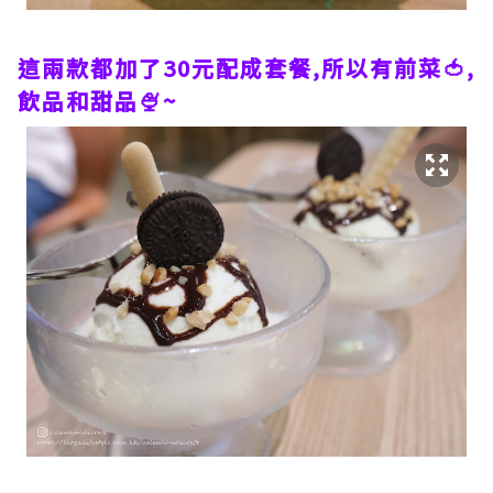
這兩款都加了30元配成套餐,所以有前菜🍅,
飲品和甜品🍨~