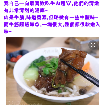
我自己一向最喜歡吃牛肉麵🐮,他們的清燉
有非常清甜的湯底~
肉是牛腩,味道香濃,但略微有一些牛膻味~
而牛筋超級嫩😋,一塊很大,整個都很軟嫩入
味~