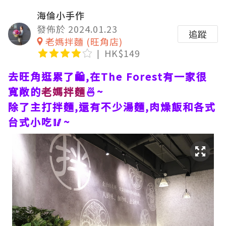
海倫小手作
發佈於 2024.01.23
追蹤
老媽拌麵 (旺角店)
HK$149
去旺角逛累了🛍,在The Forest有一家很
寬敞的
老媽拌麵
🍜~
除了主打拌麵,還有不少湯麵,肉燥飯和各式
台式小吃🥢~