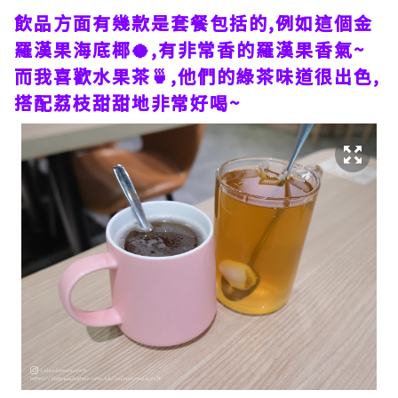
飲品方面有幾款是套餐包括的,例如這個金
羅漢果海底椰🥥,有非常香的羅漢果香氣~
而我喜歡水果茶🍵,他們的綠茶味道很出色,
搭配荔枝甜甜地非常好喝~