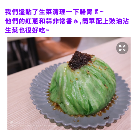
我們還點了生菜清理一下腸胃🥬~
他們的紅蔥和蒜非常香🧄,簡單配上豉油沾
生菜也很好吃~