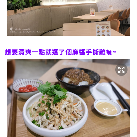
想要清爽一點就選了個麻醬手撕雞🐔~