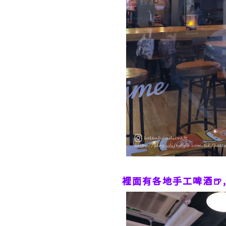
裡面有各地手工啤酒🍺