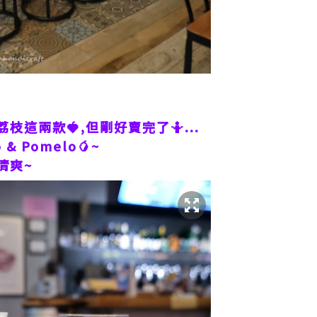
這兩款🍓,但剛好賣完了🤷‍...
 Pomelo🥭~
清爽~