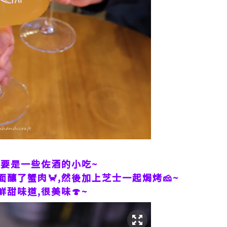
主要是一些佐酒的小吃~
釀了蟹肉🦀,然後加上芝士一起焗烤🧀~
甜味道,很美味🍄~