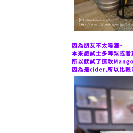
因為朋友不太喝酒~
本來想試士多啤梨或者荔枝
所以就試了這款Mango &
因為是cider,所以比較