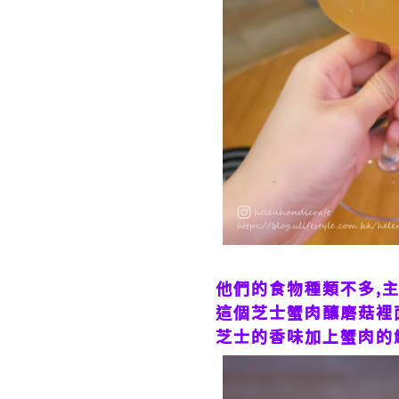
他們的食物種類不多,
這個芝士蟹肉釀磨菇裡面
芝士的香味加上蟹肉的鮮