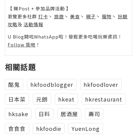
【 睇Post + 參加品牌活動 】
瀏覽更多社群
打卡
丶
旅遊
丶
美食
丶
親子
丶
寵物
丶
扮靚
攻略
及
活動情報
U Blog開咗WhatsApp啦！發掘更多吃喝玩樂資訊！
Follow 我哋
！
相關話題
酩鬼
hkfoodblogger
hkfoodlover
日本菜
元朗
hkeat
hkrestaurant
hksake
日料
居酒屋
壽司
食食食
hkfoodie
YuenLong