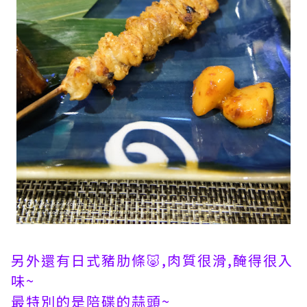
另外還有日式豬肋條🐷,肉質很滑,醃得很入
味~
最特別的是陪碟的蒜頭~