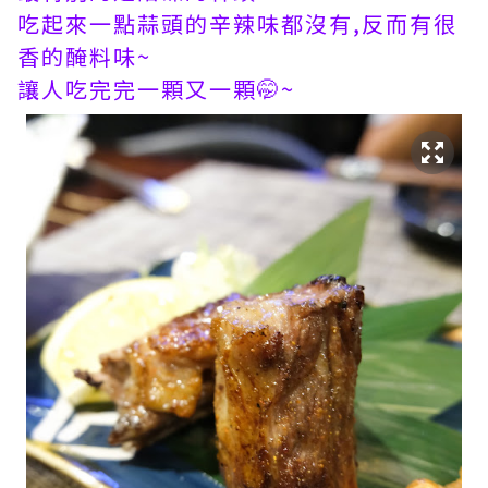
吃起來一點蒜頭的辛辣味都沒有,反而有很
香的醃料味~
讓人吃完完一顆又一顆🤭~