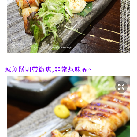
魷魚鬚則帶微焦,非常惹味🔥~