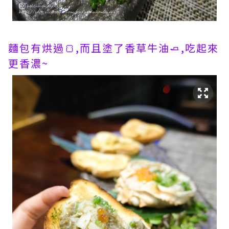
麵包有烘過🍞,而且塗了香草牛油🧈,吃起來
更香濃~