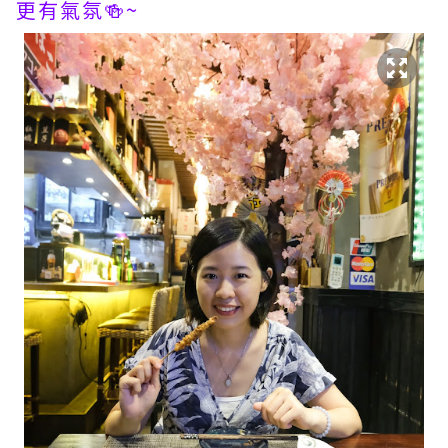
更有氣氛🍻~