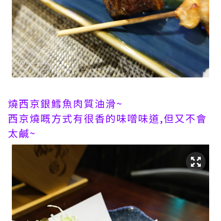
燒西京銀鱈魚肉質油滑~
西京燒嘅方式有很香的味噌味道,但又不會
太鹹~