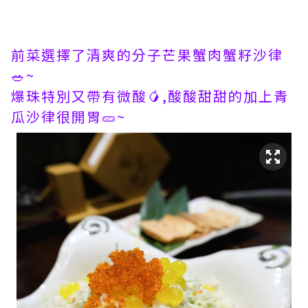
前菜選擇了清爽的分子芒果蟹肉蟹籽沙律
🥗~
爆珠特別又帶有微酸🥭,酸酸甜甜的加上青
瓜沙律很開胃🥒~