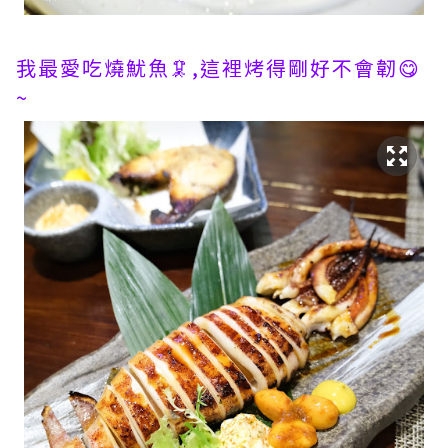
我最愛吃燒魷魚🦑,這裡烤得剛好不會韌😋
~