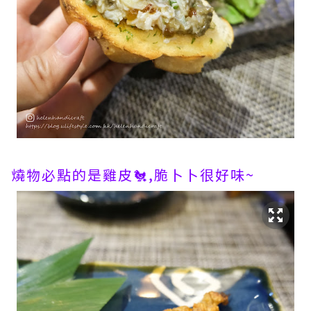
燒物必點的是雞皮🐔,脆卜卜很好味~