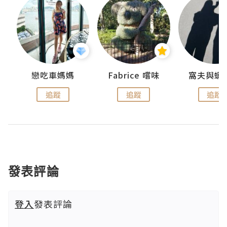
戀吃車媽媽
Fabrice 嚐味
窩夫與蝦
追蹤
追蹤
追蹤
發表評論
登入
發表評論