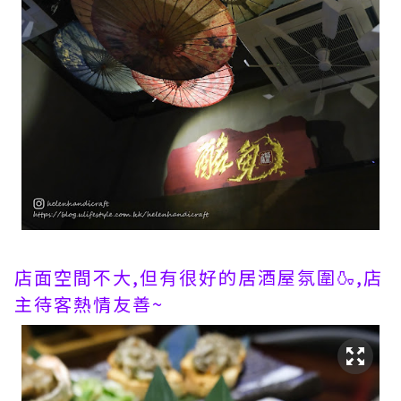
店面空間不大,但有很好的居酒屋氛圍🍶,店
主待客熱情友善~