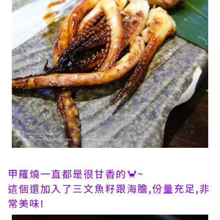
甲羅燒一直都是很甘香的🦀~
這個還加入了三文魚籽跟海膽,份量充足,非
常美味!