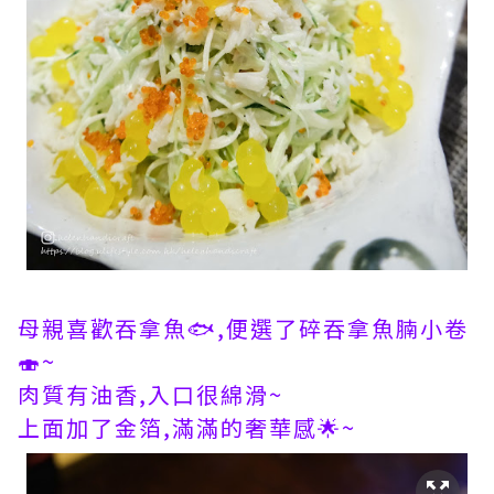
母親喜歡吞拿魚🐟,便選了碎吞拿魚腩小卷
🍣~
肉質有油香,入口很綿滑~
上面加了金箔,滿滿的奢華感🌟~