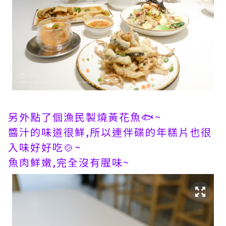
另外點了個漁民製燒黃花魚🐟~
醬汁的味道很鮮,所以連伴碟的年糕片也很
入味好好吃🍲~
魚肉鮮嫩,完全沒有腥味~