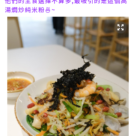
他們的主食選擇不算多,最吸引的是這個高
湯燜炒純米粉🍜~