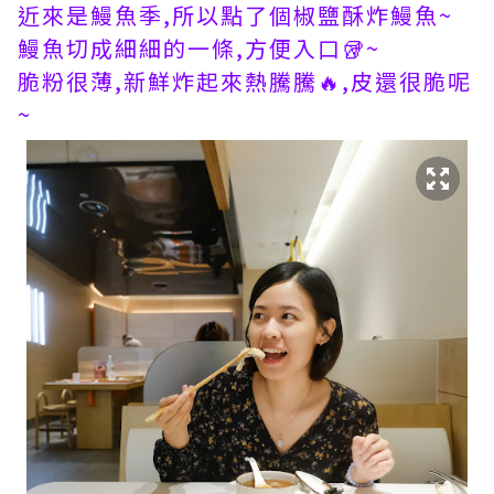
近來是鰻魚季,所以點了個椒鹽酥炸鰻魚~
鰻魚切成細細的一條,方便入口🥡~
脆粉很薄,新鮮炸起來熱騰騰🔥,皮還很脆呢
~