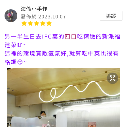
海倫小手作
追蹤
發佈於 2023.10.07
另一半生日去IFC裏的
四口
吃精緻的新派福
建菜🥢~
這裡的環境寬敞氣氛好,就算吃中菜也很有
格調😏~