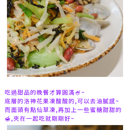
吃過甜品的晚餐才算圓滿🍧~
底層的洛神花果凍酸酸的,可以去油膩感~
而面頭有點仙草凍,再加上一些蜜糖甜甜的
🍯,夾在一起吃就剛剛好~