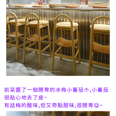
前菜選了一個開胃的冰梅小蕃茄🍅,小蕃茄
很貼心地去了皮~
有話梅的酸味,但又帶點甜味,很開胃😋~