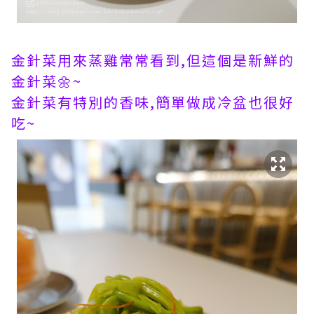
金針菜用來蒸雞常常看到,但這個是新鮮的
金針菜🌼~
金針菜有特別的香味,簡單做成冷盆也很好
吃~