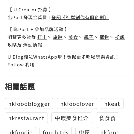
【 U Creator 招募 】
出Post賺現金獎賞 l
登記《社群創作有價企劃》
【 睇Post + 參加品牌活動 】
瀏覽更多社群
打卡
丶
旅遊
丶
美食
丶
親子
丶
寵物
丶
扮靚
攻略
及
活動情報
U Blog開咗WhatsApp啦！發掘更多吃喝玩樂資訊！
Follow 我哋
！
相關話題
hkfoodblogger
hkfoodlover
hkeat
hkrestaurant
中環美食推介
食食食
hkfoodie
fourbites
中環
hkfood