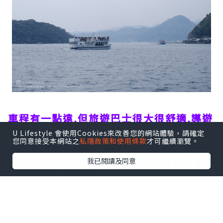
車程有一點遠,但旅遊巴士很大很舒適,導遊
也不會一直講擾人清夢~
U Lifestyle 會使用Cookies來改善您的網站體驗，請確定
您同意接受本網站之
私隱政策和使用條款
才可繼續瀏覽。
下車就會看到很漂亮的伊根舟屋~
這裏看起來有點像意大利的五漁村也有點
我已閱讀及同意
像挪威的彩色小屋~