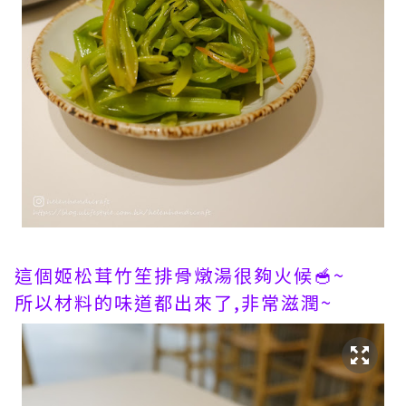
這個姬松茸竹笙排骨燉湯很夠火候🥣~
所以材料的味道都出來了,非常滋潤~