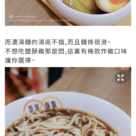
而濃湯麵的湯底不錯,而且麵條很滑~
不想吃鹽酥雞那麼悶,這裏有幾款炸雞口味
讓你選擇~