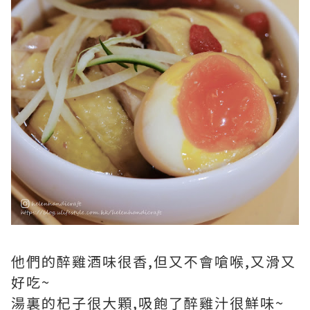
他們的醉雞酒味很香,但又不會嗆喉,又滑又
好吃~
湯裏的杞子很大顆,吸飽了醉雞汁很鮮味~