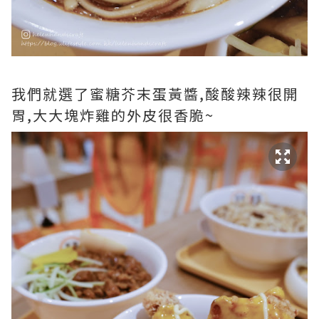
我們就選了蜜糖芥末蛋黃醬,酸酸辣辣很開
胃,大大塊炸雞的外皮很香脆~