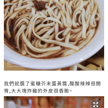
我們就選了蜜糖芥末蛋黃醬,酸酸辣辣很開
胃,大大塊炸雞的外皮很香脆~