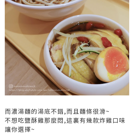
而濃湯麵的湯底不錯,而且麵條很滑~
不想吃鹽酥雞那麼悶,這裏有幾款炸雞口味
讓你選擇~