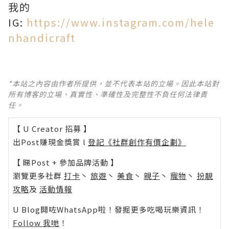
我的
IG:
https://www.instagram.com/hele
nhandicraft
*本站之內容由作者所提供，並不代表本站的立場。因此本站對
所有博客的立場、真實性、準確性及完整性不負任何法律責
任。
【 U Creator 招募 】
出Post賺現金獎賞 l
登記《社群創作有價企劃》
【 睇Post + 參加品牌活動 】
瀏覽更多社群
打卡
丶
旅遊
丶
美食
丶
親子
丶
寵物
丶
扮靚
攻略
及
活動情報
U Blog開咗WhatsApp啦！發掘更多吃喝玩樂資訊！
Follow 我哋
！