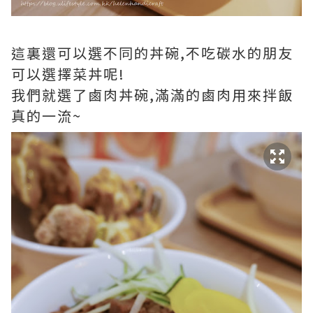
這裏還可以選不同的丼碗,不吃碳水的朋友
可以選擇菜丼呢!
我們就選了鹵肉丼碗,滿滿的鹵肉用來拌飯
真的一流~