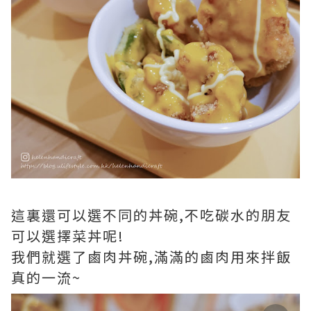
這裏還可以選不同的丼碗,不吃碳水的朋友
可以選擇菜丼呢!
我們就選了鹵肉丼碗,滿滿的鹵肉用來拌飯
真的一流~