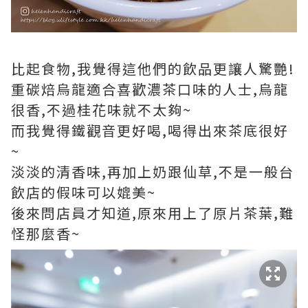
比起食物,我覺得這他們的飲品更讓人驚艷!
重碳焙烏龍適合喜歡濃茶口味的人士,烏龍
很香,不過桂花味就不太夠~
而我覺得鐵觀音更好喝,喝得出來茶底很好
~
淡淡的清香味,再加上奶跟仙草,不是一般台
飲店的假味可以媲美~
後來問店員才知道,原來用上了原片茶葉,難
怪那麼香~