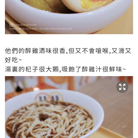
他們的醉雞酒味很香,但又不會嗆喉,又滑又
好吃~
湯裏的杞子很大顆,吸飽了醉雞汁很鮮味~