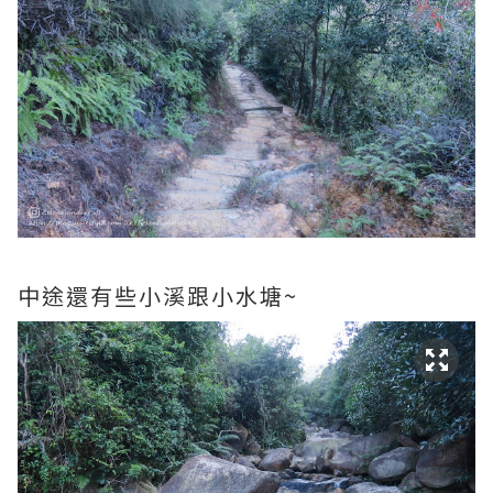
中途還有些小溪跟小水塘~