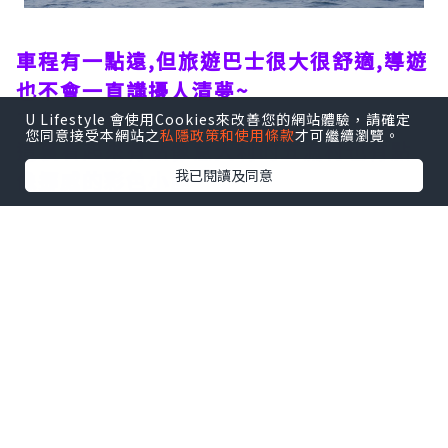
車程有一點遠,但旅遊巴士很大很舒適,導遊
也不會一直講擾人清夢~
下車就會看到很漂亮的伊根舟屋~
U Lifestyle 會使用Cookies來改善您的網站體驗，請確定
您同意接受本網站之
私隱政策和使用條款
才可繼續瀏覽。
這裏看起來有點像意大利的五漁村也有點
我已閱讀及同意
像挪威的彩色小屋~