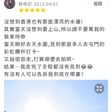
追蹤
發佈於 2023.04.07
沒想到香港也有那麼漂亮的水塘!
其實當天沒想到要上山,所以請不要罵我的
裝束呀🙈
當天剛好去天水圍,見到那麼多人去屯門的
彩虹欄杆打卡~
又說很容走,打算順便去拍照~
結果…我走完了全程都沒有見到😂😂
有沒有人可以告訴我到底在哪裏?