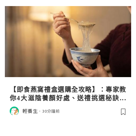
【即食燕窩禮盒選購全攻略】：專家教
你4大滋陰養顏好處、送禮挑選秘訣與
日常食用心得
輕養生
30分鐘前