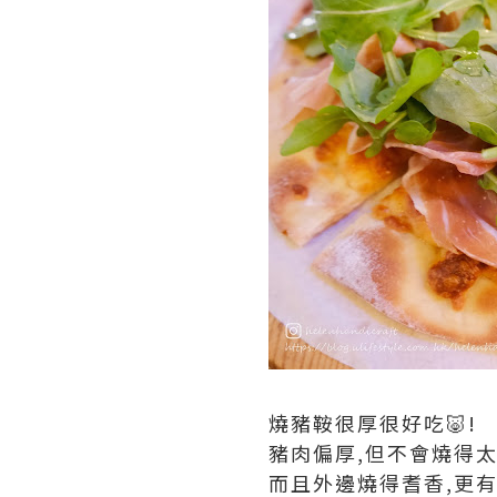
燒豬鞍很厚很好吃🐷!
豬肉偏厚,但不會燒得太
而且外邊燒得耆香,更有