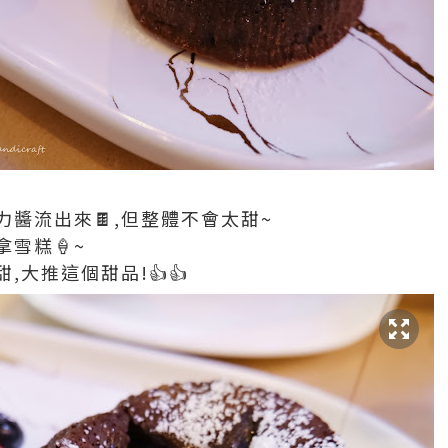
醬流出來🍫,但整體不會太甜~
拿雪糕🍦~
,大推這個甜品!👍👍