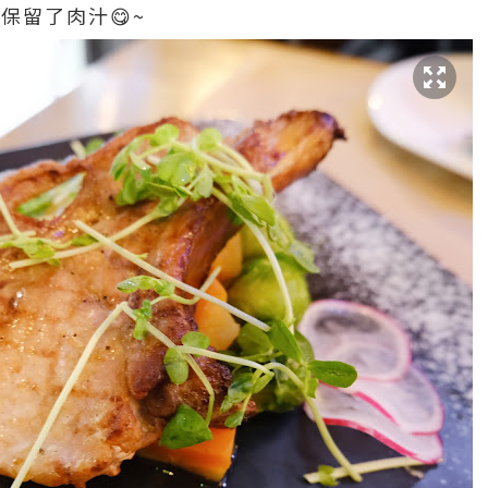
保留了肉汁😋~