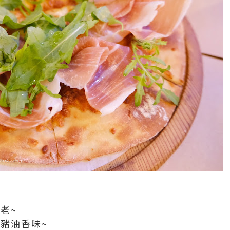
老~
豬油香味~