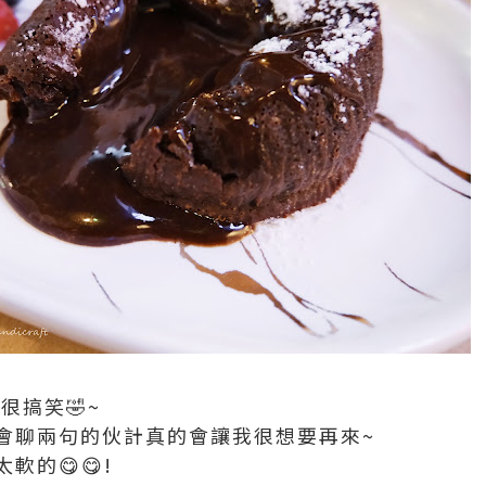
很搞笑🤣~
會聊兩句的伙計真的會讓我很想要再來~
軟的😋😋!