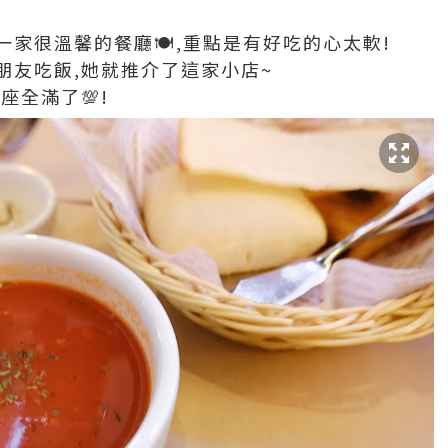
家很溫馨的餐廳🍽,重點是有好吃的心太軟!
朋友吃飯,她就推介了這家小店~
座全滿了💯!