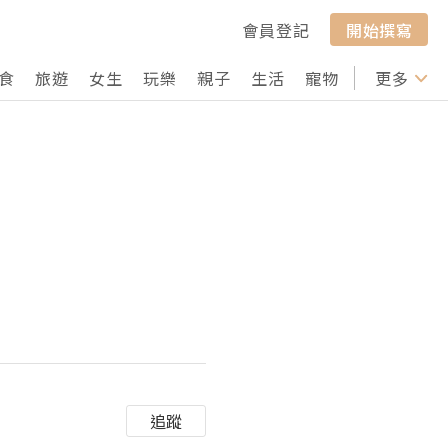
會員登記
開始撰寫
食
旅遊
女生
玩樂
親子
生活
寵物
行山
更多
打卡
追蹤