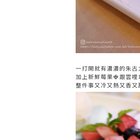
一打開就有濃濃的朱古力
加上新鮮莓果🍓跟雲哩
整件事又冷又熱又香又甜