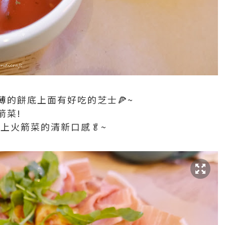
薄薄的餅底上面有好吃的芝士🍕~
箭菜!
加上火箭菜的清新口感🥬~