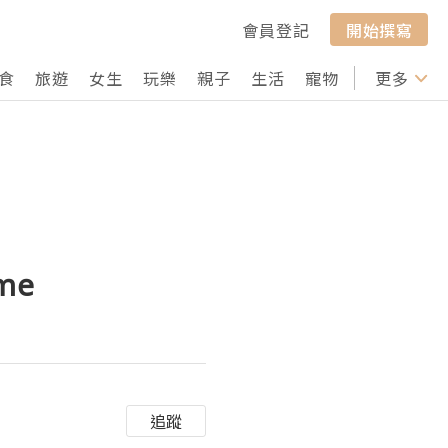
會員登記
開始撰寫
食
旅遊
女生
玩樂
親子
生活
寵物
行山
更多
打卡
me
追蹤