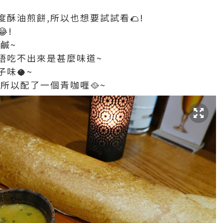
酥油煎餅,所以也想要試試看🌮!
!
鹹~
唔吃不出來是甚麼味道~
味🥥~
所以配了一個青咖喱🥘~