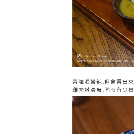
青咖喱蠻辣,但食得出來
雞肉嫩滑🐔,同時有少量