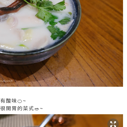
有酸味🍊~
很開胃的菜式🥗~