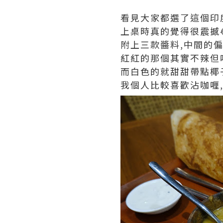
看見大家都選了這個印度
上桌時真的覺得很震撼
附上三款醬料,中間的偏
紅紅的那個其實不辣但
而白色的就甜甜帶點椰子
我個人比較喜歡沾咖喱,