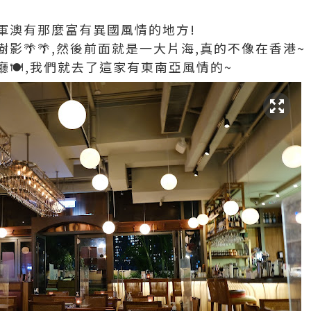
軍澳有那麼富有異國風情的地方!
影🌴🌴,然後前面就是一大片海,真的不像在香港~
🍽,我們就去了這家有東南亞風情的~