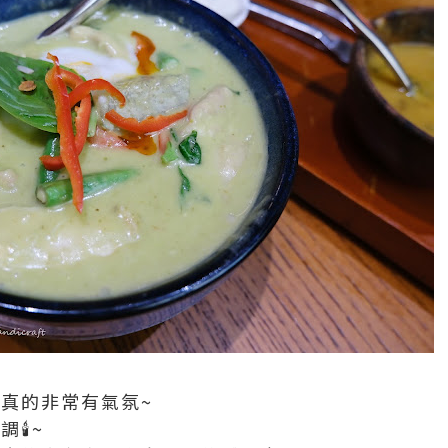
面真的非常有氣氛~
🕯~