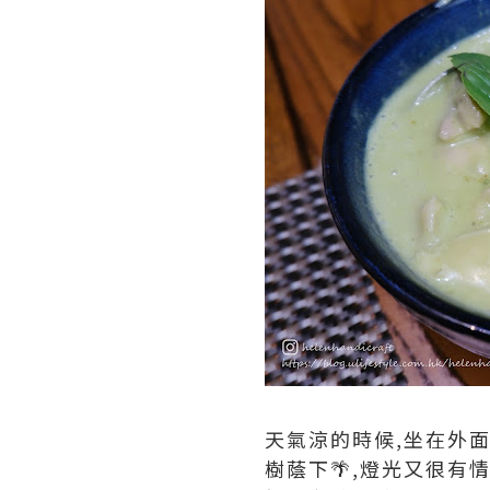
天氣涼的時候,坐在外
樹蔭下🌴,燈光又很有情調