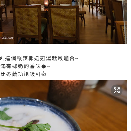
,這個酸辣椰奶雞湯就最適合~
滿有椰奶的香味🥥~
比冬蔭功還吸引👍!