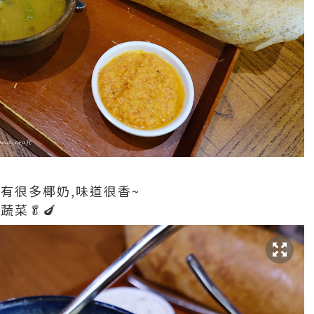
有很多椰奶,味道很香~
蔬菜🥬🍆