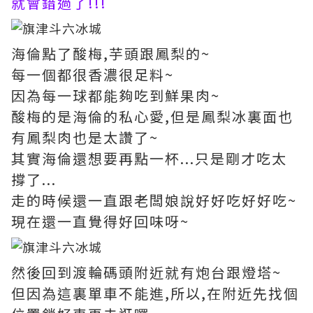
就會錯過了!!!
海倫點了酸梅,芋頭跟鳳梨的~
每一個都很香濃很足料~
因為每一球都能夠吃到鮮果肉~
酸梅的是海倫的私心愛,但是鳳梨冰裏面也
有鳳梨肉也是太讚了~
其實海倫還想要再點一杯...只是剛才吃太
撐了...
走的時候還一直跟老闆娘說好好吃好好吃~
現在還一直覺得好回味呀~
然後回到渡輪碼頭附近就有炮台跟燈塔~
但因為這裏單車不能進,所以,在附近先找個