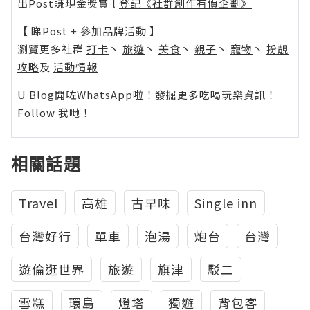
出Post賺現金獎賞 l
登記《社群創作有價企劃》
【 睇Post + 參加品牌活動 】
瀏覽更多社群
打卡
丶
旅遊
丶
美食
丶
親子
丶
寵物
丶
扮靚
攻略
及
活動情報
U Blog開咗WhatsApp啦！發掘更多吃喝玩樂資訊！
Follow 我哋
！
相關話題
Travel
高雄
古早味
Single inn
台灣好行
單車
泡湯
炮台
台灣
遊倫逛世界
旅遊
旗津
駁二
雪糕
環島
燈塔
獨遊
背包客