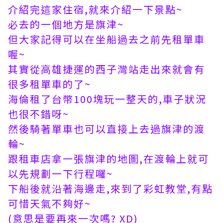
介紹完這家住宿,就來介紹一下景點~
必去的一個地方是旗津~
但大家記得可以在坐船過去之前先租單車
喔~
其實從
高雄捷運
的西子灣站走出來就會有
很多租單車的了~
海倫租了台幣100塊玩一整天的,車子狀況
也很不錯呀~
然後騎著單車也可以直接上去過旗津的渡
輪~
跟租車店拿一張旗津的地圖,在渡輪上就可
以先規劃一下行程囉~
下船後就沿著海邊走,來到了彩虹教堂,有點
可惜天氣不夠好~
(意思是要再來一次嗎? XD)